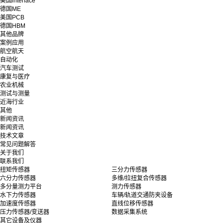
美国interface
德国ME
美国PCB
德国HBM
其他品牌
案例应用
航空航天
自动化
汽车测试
康复与医疗
农业机械
测试与测量
近海行业
其他
新闻资讯
新闻资讯
技术文章
常见问题解答
关于我们
联系我们
扭矩传感器
三分力传感器
六分力传感器
多维/拉扭复合传感器
多分量测力平台
测力传感器
水下力传感器
车辆/轨道交通防夹设备
加速度传感器
直线位移传感器
压力传感器/变送器
数据采集系统
其它设备及仪器