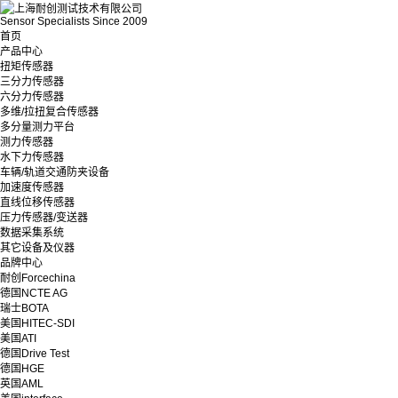
Sensor Specialists Since 2009
首页
产品中心
扭矩传感器
三分力传感器
六分力传感器
多维/拉扭复合传感器
多分量测力平台
测力传感器
水下力传感器
车辆/轨道交通防夹设备
加速度传感器
直线位移传感器
压力传感器/变送器
数据采集系统
其它设备及仪器
品牌中心
耐创Forcechina
德国NCTE AG
瑞士BOTA
美国HITEC-SDI
美国ATI
德国Drive Test
德国HGE
英国AML