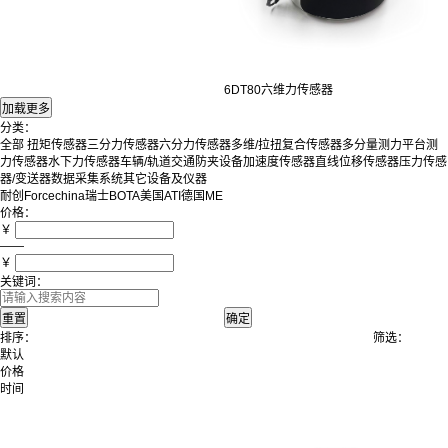
6DT80六维力传感器
分类：
全部
扭矩传感器
三分力传感器
六分力传感器
多维/拉扭复合传感器
多分量测力平台
测
力传感器
水下力传感器
车辆/轨道交通防夹设备
加速度传感器
直线位移传感器
压力传感
器/变送器
数据采集系统
其它设备及仪器
耐创Forcechina
瑞士BOTA
美国ATI
德国ME
价格：
￥
——
￥
关键词：
排序：
筛选：
默认
价格
时间