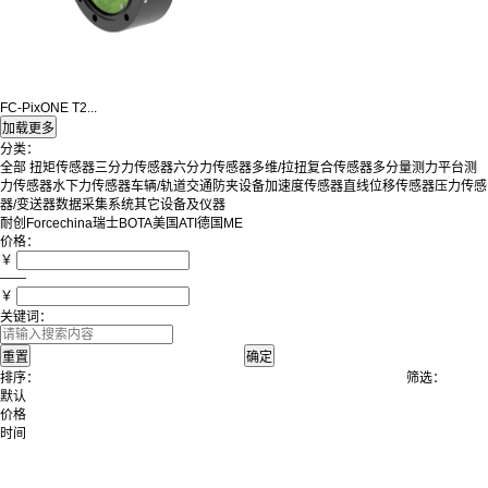
FC-PixONE T2...
分类：
全部
扭矩传感器
三分力传感器
六分力传感器
多维/拉扭复合传感器
多分量测力平台
测
力传感器
水下力传感器
车辆/轨道交通防夹设备
加速度传感器
直线位移传感器
压力传感
器/变送器
数据采集系统
其它设备及仪器
耐创Forcechina
瑞士BOTA
美国ATI
德国ME
价格：
￥
——
￥
关键词：
排序：
筛选：
默认
价格
时间