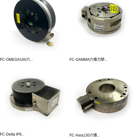
FC-OMEGA160六...
FC-GAMMA六维力矩...
FC-Delta IP6...
FC-Axia130六维...