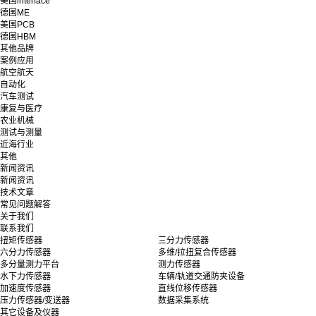
美国interface
德国ME
美国PCB
德国HBM
其他品牌
案例应用
航空航天
自动化
汽车测试
康复与医疗
农业机械
测试与测量
近海行业
其他
新闻资讯
新闻资讯
技术文章
常见问题解答
关于我们
联系我们
扭矩传感器
三分力传感器
六分力传感器
多维/拉扭复合传感器
多分量测力平台
测力传感器
水下力传感器
车辆/轨道交通防夹设备
加速度传感器
直线位移传感器
压力传感器/变送器
数据采集系统
其它设备及仪器