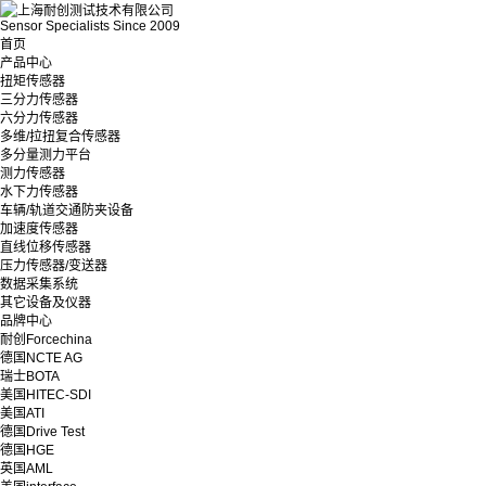
Sensor Specialists Since 2009
首页
产品中心
扭矩传感器
三分力传感器
六分力传感器
多维/拉扭复合传感器
多分量测力平台
测力传感器
水下力传感器
车辆/轨道交通防夹设备
加速度传感器
直线位移传感器
压力传感器/变送器
数据采集系统
其它设备及仪器
品牌中心
耐创Forcechina
德国NCTE AG
瑞士BOTA
美国HITEC-SDI
美国ATI
德国Drive Test
德国HGE
英国AML