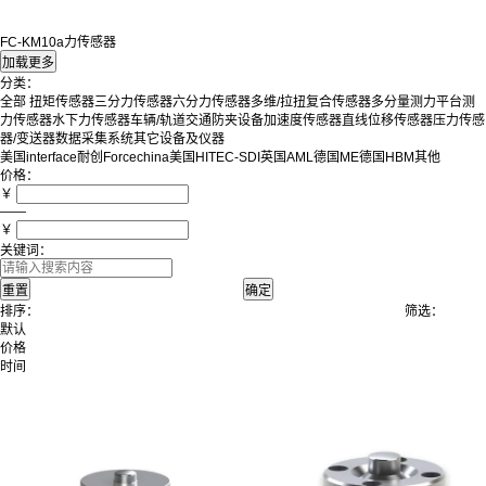
FC-KM10a力传感器
分类：
全部
扭矩传感器
三分力传感器
六分力传感器
多维/拉扭复合传感器
多分量测力平台
测
力传感器
水下力传感器
车辆/轨道交通防夹设备
加速度传感器
直线位移传感器
压力传感
器/变送器
数据采集系统
其它设备及仪器
美国interface
耐创Forcechina
美国HITEC-SDI
英国AML
德国ME
德国HBM
其他
价格：
￥
——
￥
关键词：
排序：
筛选：
默认
价格
时间