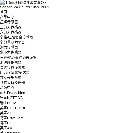
Sensor Specialists Since 2009
首页
产品中心
扭矩传感器
三分力传感器
六分力传感器
多维/拉扭复合传感器
多分量测力平台
测力传感器
水下力传感器
车辆/轨道交通防夹设备
加速度传感器
直线位移传感器
压力传感器/变送器
数据采集系统
其它设备及仪器
品牌中心
耐创Forcechina
德国NCTE AG
瑞士BOTA
美国HITEC-SDI
美国ATI
德国Drive Test
德国HGE
英国AML