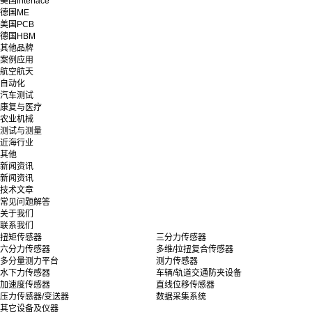
美国interface
德国ME
美国PCB
德国HBM
其他品牌
案例应用
航空航天
自动化
汽车测试
康复与医疗
农业机械
测试与测量
近海行业
其他
新闻资讯
新闻资讯
技术文章
常见问题解答
关于我们
联系我们
扭矩传感器
三分力传感器
六分力传感器
多维/拉扭复合传感器
多分量测力平台
测力传感器
水下力传感器
车辆/轨道交通防夹设备
加速度传感器
直线位移传感器
压力传感器/变送器
数据采集系统
其它设备及仪器