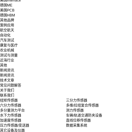
美国interface
德国ME
美国PCB
德国HBM
其他品牌
案例应用
航空航天
自动化
汽车测试
康复与医疗
农业机械
测试与测量
近海行业
其他
新闻资讯
新闻资讯
技术文章
常见问题解答
关于我们
联系我们
扭矩传感器
三分力传感器
六分力传感器
多维/拉扭复合传感器
多分量测力平台
测力传感器
水下力传感器
车辆/轨道交通防夹设备
加速度传感器
直线位移传感器
压力传感器/变送器
数据采集系统
其它设备及仪器