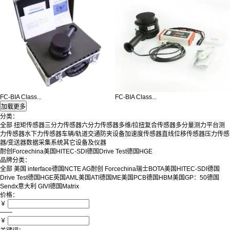
FC-BIA Class...
FC-BIA Class...
分类：
全部
扭矩传感器
三分力传感器
六分力传感器
多维/拉扭复合传感器
多分量测力平台
测
力传感器
水下力传感器
车辆/轨道交通防夹设备
加速度传感器
直线位移传感器
压力传感
器/变送器
数据采集系统
其它设备及仪器
耐创Forcechina
美国HITEC-SDI
德国Drive Test
德国HGE
品牌分类：
全部
美国 interface
德国NCTE AG
耐创 Forcechina
瑞士BOTA
美国HITEC-SDI
德国
Drive Test
德国HGE
英国AML
美国ATI
德国ME
美国PCB
德国HBM
美国GP：50
德国
Sendx
意大利 GIVI
德国Matrix
价格：
￥
——
￥