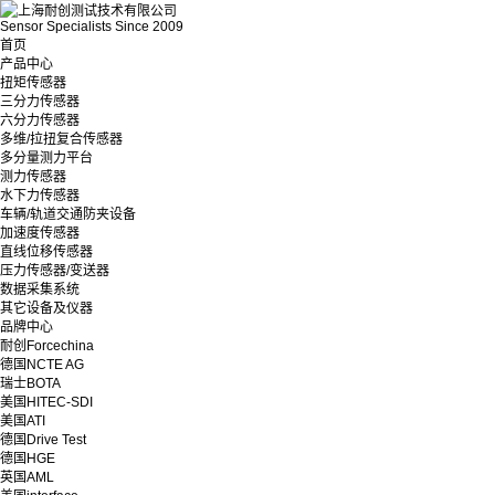
Sensor Specialists Since 2009
首页
产品中心
扭矩传感器
三分力传感器
六分力传感器
多维/拉扭复合传感器
多分量测力平台
测力传感器
水下力传感器
车辆/轨道交通防夹设备
加速度传感器
直线位移传感器
压力传感器/变送器
数据采集系统
其它设备及仪器
品牌中心
耐创Forcechina
德国NCTE AG
瑞士BOTA
美国HITEC-SDI
美国ATI
德国Drive Test
德国HGE
英国AML