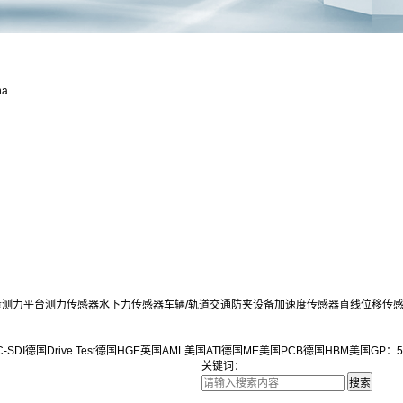
na
量测力平台
测力传感器
水下力传感器
车辆/轨道交通防夹设备
加速度传感器
直线位移传
-SDI
德国Drive Test
德国HGE
英国AML
美国ATI
德国ME
美国PCB
德国HBM
美国GP：5
关键词：