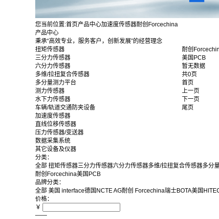
您当前位置:
首页
产品中心
加速度传感器
耐创Forcechina
产品中心
秉承“高效专业，服务客户，创新发展”的经营理念
扭矩传感器
耐创Forcechi
三分力传感器
美国PCB
六分力传感器
暂无数据
多维/拉扭复合传感器
共0页
多分量测力平台
首页
测力传感器
上一页
水下力传感器
下一页
车辆/轨道交通防夹设备
尾页
加速度传感器
直线位移传感器
压力传感器/变送器
数据采集系统
其它设备及仪器
分类：
全部
扭矩传感器
三分力传感器
六分力传感器
多维/拉扭复合传感器
多分
耐创Forcechina
美国PCB
品牌分类：
全部
美国 interface
德国NCTE AG
耐创 Forcechina
瑞士BOTA
美国HITEC
价格：
￥
——