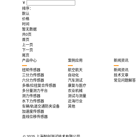
￥
排序：
默认
价格
时间
暂无数据
共0页
首页
上一页
下一页
尾页
产品中心
案例应用
新闻资讯
扭矩传感器
航空航天
新闻资讯
三分力传感器
自动化
技术文章
六分力传感器
汽车测试
常见问题解答
多维/拉扭复合传感器
康复与医疗
多分量测力平台
农业机械
测力传感器
测试与测量
水下力传感器
近海行业
车辆/轨道交通防夹设备
其他
加速度传感器
直线位移传感器
© 2025 上海耐创测试技术有限公司