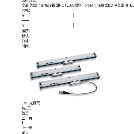
品牌分类：
全部
美国 interface
德国NCTE AG
耐创 Forcechina
瑞士BOTA
美国HITEC
价格：
￥
——
￥
排序：
默认
价格
时间
GIVI 光栅尺
共1页
首页
上一页
1
下一页
尾页