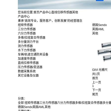
您当前位置:
首页
产品中心
直线位移传感器
其他
产品中心
秉承“高效专业，服务客户，创新发展”的经营理念
扭矩传感器
德国Sendx
三分力传感器
英国AML
六分力传感器
其他
多维/拉扭复合传感器
多分量测力平台
测力传感器
水下力传感器
车辆/轨道交通防夹设备
加速度传感器
直线位移传感器
压力传感器/变送器
GIVI 光栅尺
数据采集系统
共1页
其它设备及仪器
首页
上一页
1
下一页
尾页
分类：
全部
扭矩传感器
三分力传感器
六分力传感器
多维/拉扭复合传感器
多分
德国Sendx
英国AML
其他