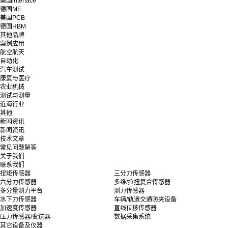
美国interface
德国ME
美国PCB
德国HBM
其他品牌
案例应用
航空航天
自动化
汽车测试
康复与医疗
农业机械
测试与测量
近海行业
其他
新闻资讯
新闻资讯
技术文章
常见问题解答
关于我们
联系我们
扭矩传感器
三分力传感器
六分力传感器
多维/拉扭复合传感器
多分量测力平台
测力传感器
水下力传感器
车辆/轨道交通防夹设备
加速度传感器
直线位移传感器
压力传感器/变送器
数据采集系统
其它设备及仪器