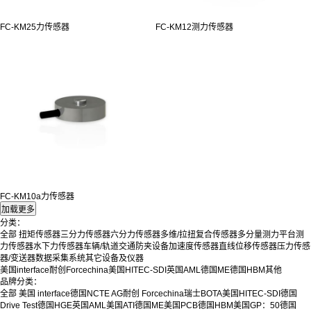
FC-KM25力传感器
FC-KM12测力传感器
FC-KM10a力传感器
分类：
全部
扭矩传感器
三分力传感器
六分力传感器
多维/拉扭复合传感器
多分量测力平台
测
力传感器
水下力传感器
车辆/轨道交通防夹设备
加速度传感器
直线位移传感器
压力传感
器/变送器
数据采集系统
其它设备及仪器
美国interface
耐创Forcechina
美国HITEC-SDI
英国AML
德国ME
德国HBM
其他
品牌分类：
全部
美国 interface
德国NCTE AG
耐创 Forcechina
瑞士BOTA
美国HITEC-SDI
德国
Drive Test
德国HGE
英国AML
美国ATI
德国ME
美国PCB
德国HBM
美国GP：50
德国