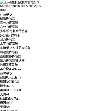
Sensor Specialists Since 2009
首页
产品中心
扭矩传感器
三分力传感器
六分力传感器
多维/拉扭复合传感器
多分量测力平台
测力传感器
水下力传感器
车辆/轨道交通防夹设备
加速度传感器
直线位移传感器
压力传感器/变送器
数据采集系统
其它设备及仪器
品牌中心
耐创Forcechina
德国NCTE AG
瑞士BOTA
美国HITEC-SDI
美国ATI
德国Drive Test
德国HGE
英国AML