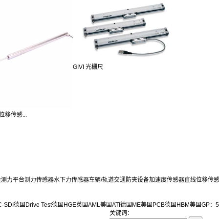
GIVI 光栅尺
位移传感...
量测力平台
测力传感器
水下力传感器
车辆/轨道交通防夹设备
加速度传感器
直线位移传
-SDI
德国Drive Test
德国HGE
英国AML
美国ATI
德国ME
美国PCB
德国HBM
美国GP：5
关键词：