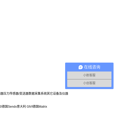
在线咨询
小耐客服
小创客服
感器
压力传感器/变送器
数据采集系统
其它设备及仪器
0
德国Sendx
意大利 GIVI
德国Matrix