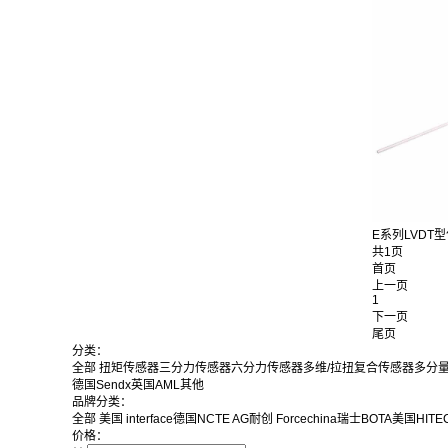
E系列LVDT型
共1页
首页
上一页
1
下一页
尾页
分类：
全部
扭矩传感器
三分力传感器
六分力传感器
多维/拉扭复合传感器
多分
德国Sendx
英国AML
其他
品牌分类：
全部
美国 interface
德国NCTE AG
耐创 Forcechina
瑞士BOTA
美国HITEC
价格：