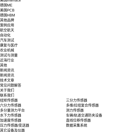
美国interface
德国ME
美国PCB
德国HBM
其他品牌
案例应用
航空航天
自动化
汽车测试
康复与医疗
农业机械
测试与测量
近海行业
其他
新闻资讯
新闻资讯
技术文章
常见问题解答
关于我们
联系我们
扭矩传感器
三分力传感器
六分力传感器
多维/拉扭复合传感器
多分量测力平台
测力传感器
水下力传感器
车辆/轨道交通防夹设备
加速度传感器
直线位移传感器
压力传感器/变送器
数据采集系统
其它设备及仪器