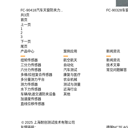
FC-90418汽车天窗防夹力...
FC-90328车
共3页
首页
上一页
1
2
3
下一页
尾页
产品中心
案例应用
新闻资讯
扭矩传感器
航空航天
新闻资讯
三分力传感器
自动化
技术文章
六分力传感器
汽车测试
常见问题解答
多维/拉扭复合传感器
康复与医疗
多分量测力平台
农业机械
测力传感器
测试与测量
水下力传感器
近海行业
车辆/轨道交通防夹设备
其他
加速度传感器
直线位移传感器
© 2025 上海耐创测试技术有限公司
友情链接：
德国NCTE A