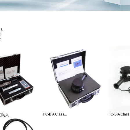
na
DI
t
FC-BIA Class...
FC-BIA Class.
门防夹...