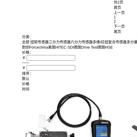
共2页
首页
上一页
1
2
下一页
尾页
分类：
全部
扭矩传感器
三分力传感器
六分力传感器
多维/拉扭复合传感器
多分
耐创Forcechina
美国HITEC-SDI
德国Drive Test
德国HGE
价格：
￥
——
￥
排序：
默认
价格
时间