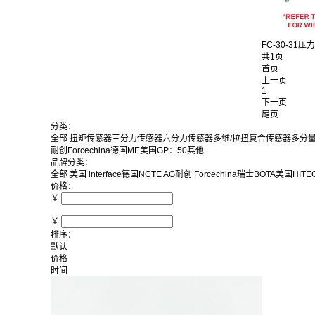
FC-30-31压力
共1页
首页
上一页
1
下一页
尾页
分类：
全部
扭矩传感器
三分力传感器
六分力传感器
多维/拉扭复合传感器
多分
耐创Forcechina
德国ME
美国GP：50
其他
品牌分类：
全部
美国 interface
德国NCTE AG
耐创 Forcechina
瑞士BOTA
美国HITEC
价格：
￥
——
￥
排序：
默认
价格
时间