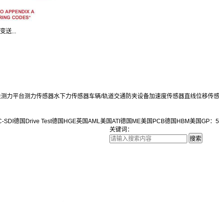
变送...
量测力平台
测力传感器
水下力传感器
车辆/轨道交通防夹设备
加速度传感器
直线位移传
-SDI
德国Drive Test
德国HGE
英国AML
美国ATI
德国ME
美国PCB
德国HBM
美国GP：5
关键词：