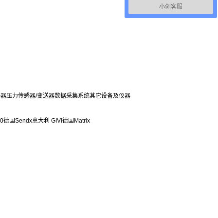
小创客服
感器
压力传感器/变送器
数据采集系统
其它设备及仪器
0
德国Sendx
意大利 GIVI
德国Matrix