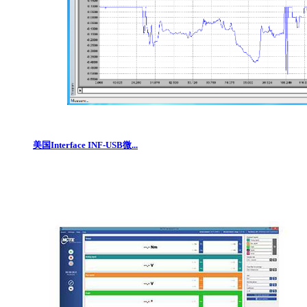
美国Interface INF-USB微...