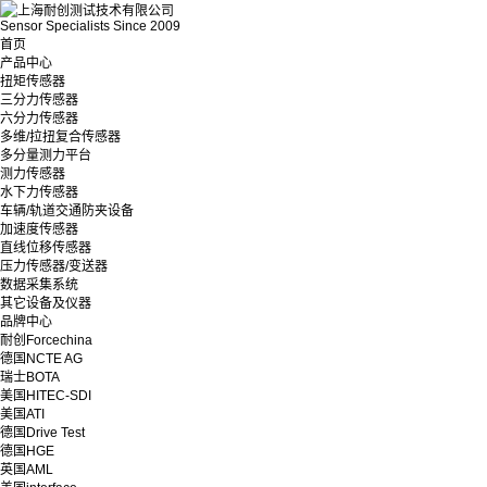
Sensor Specialists Since 2009
首页
产品中心
扭矩传感器
三分力传感器
六分力传感器
多维/拉扭复合传感器
多分量测力平台
测力传感器
水下力传感器
车辆/轨道交通防夹设备
加速度传感器
直线位移传感器
压力传感器/变送器
数据采集系统
其它设备及仪器
品牌中心
耐创Forcechina
德国NCTE AG
瑞士BOTA
美国HITEC-SDI
美国ATI
德国Drive Test
德国HGE
英国AML