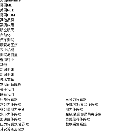
美国interface
德国ME
美国PCB
德国HBM
其他品牌
案例应用
航空航天
自动化
汽车测试
康复与医疗
农业机械
测试与测量
近海行业
其他
新闻资讯
新闻资讯
技术文章
常见问题解答
关于我们
联系我们
扭矩传感器
三分力传感器
六分力传感器
多维/拉扭复合传感器
多分量测力平台
测力传感器
水下力传感器
车辆/轨道交通防夹设备
加速度传感器
直线位移传感器
压力传感器/变送器
数据采集系统
其它设备及仪器