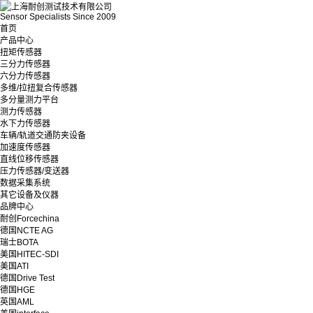
Sensor Specialists Since 2009
首页
产品中心
扭矩传感器
三分力传感器
六分力传感器
多维/拉扭复合传感器
多分量测力平台
测力传感器
水下力传感器
车辆/轨道交通防夹设备
加速度传感器
直线位移传感器
压力传感器/变送器
数据采集系统
其它设备及仪器
品牌中心
耐创Forcechina
德国NCTE AG
瑞士BOTA
美国HITEC-SDI
美国ATI
德国Drive Test
德国HGE
英国AML