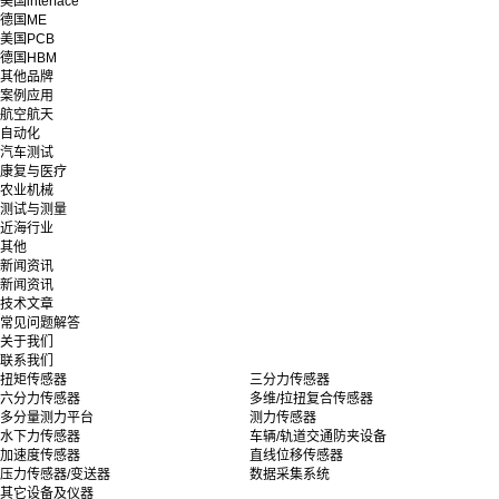
美国interface
德国ME
美国PCB
德国HBM
其他品牌
案例应用
航空航天
自动化
汽车测试
康复与医疗
农业机械
测试与测量
近海行业
其他
新闻资讯
新闻资讯
技术文章
常见问题解答
关于我们
联系我们
扭矩传感器
三分力传感器
六分力传感器
多维/拉扭复合传感器
多分量测力平台
测力传感器
水下力传感器
车辆/轨道交通防夹设备
加速度传感器
直线位移传感器
压力传感器/变送器
数据采集系统
其它设备及仪器