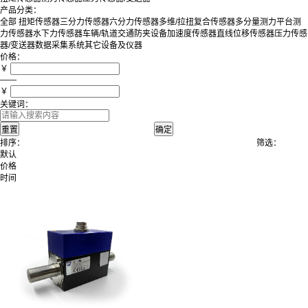
产品分类：
全部
扭矩传感器
三分力传感器
六分力传感器
多维/拉扭复合传感器
多分量测力平台
测
力传感器
水下力传感器
车辆/轨道交通防夹设备
加速度传感器
直线位移传感器
压力传感
器/变送器
数据采集系统
其它设备及仪器
价格：
￥
——
￥
关键词：
排序：
筛选：
默认
价格
时间