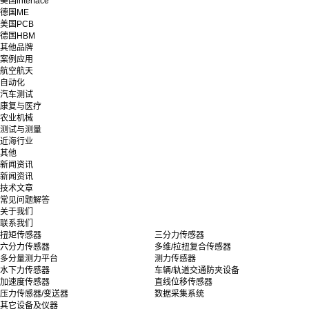
美国interface
德国ME
美国PCB
德国HBM
其他品牌
案例应用
航空航天
自动化
汽车测试
康复与医疗
农业机械
测试与测量
近海行业
其他
新闻资讯
新闻资讯
技术文章
常见问题解答
关于我们
联系我们
扭矩传感器
三分力传感器
六分力传感器
多维/拉扭复合传感器
多分量测力平台
测力传感器
水下力传感器
车辆/轨道交通防夹设备
加速度传感器
直线位移传感器
压力传感器/变送器
数据采集系统
其它设备及仪器