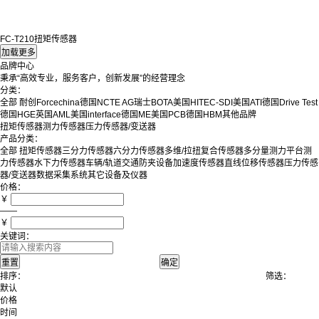
FC-T210扭矩传感器
品牌中心
秉承“高效专业，服务客户，创新发展”的经营理念
分类：
全部
耐创Forcechina
德国NCTE AG
瑞士BOTA
美国HITEC-SDI
美国ATI
德国Drive Test
德国HGE
英国AML
美国interface
德国ME
美国PCB
德国HBM
其他品牌
扭矩传感器
测力传感器
压力传感器/变送器
产品分类：
全部
扭矩传感器
三分力传感器
六分力传感器
多维/拉扭复合传感器
多分量测力平台
测
力传感器
水下力传感器
车辆/轨道交通防夹设备
加速度传感器
直线位移传感器
压力传感
器/变送器
数据采集系统
其它设备及仪器
价格：
￥
——
￥
关键词：
排序：
筛选：
默认
价格
时间