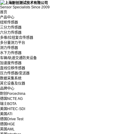
Sensor Specialists Since 2009
首页
产品中心
扭矩传感器
三分力传感器
六分力传感器
多维/拉扭复合传感器
多分量测力平台
测力传感器
水下力传感器
车辆/轨道交通防夹设备
加速度传感器
直线位移传感器
压力传感器/变送器
数据采集系统
其它设备及仪器
品牌中心
耐创Forcechina
德国NCTE AG
瑞士BOTA
美国HITEC-SDI
美国ATI
德国Drive Test
德国HGE
英国AML