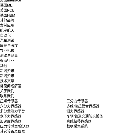
美国interface
德国ME
美国PCB
德国HBM
其他品牌
案例应用
航空航天
自动化
汽车测试
康复与医疗
农业机械
测试与测量
近海行业
其他
新闻资讯
新闻资讯
技术文章
常见问题解答
关于我们
联系我们
扭矩传感器
三分力传感器
六分力传感器
多维/拉扭复合传感器
多分量测力平台
测力传感器
水下力传感器
车辆/轨道交通防夹设备
加速度传感器
直线位移传感器
压力传感器/变送器
数据采集系统
其它设备及仪器