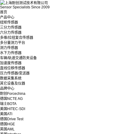
Sensor Specialists Since 2009
首页
产品中心
扭矩传感器
三分力传感器
六分力传感器
多维/拉扭复合传感器
多分量测力平台
测力传感器
水下力传感器
车辆/轨道交通防夹设备
加速度传感器
直线位移传感器
压力传感器/变送器
数据采集系统
其它设备及仪器
品牌中心
耐创Forcechina
德国NCTE AG
瑞士BOTA
美国HITEC-SDI
美国ATI
德国Drive Test
德国HGE
英国AML