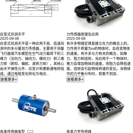
应变式风洞天平
力传感器原理及应用
2025-09-08
2025-09-08
应变式风洞天平是一种应用于高、低速风
有许多物理定律是建立在力的概念上的，
洞中的多分量测力传感器，主要用于测量
力作用于质量为m的物体时，会改变物体
飞行器或汽车模型在空气动力载荷下的三
的速度。有许多与力有关的概念，如推
维力（法向力、轴向力、横向力）和三维
力、阻力和扭矩，当应用于一个物体时，
力矩（俯仰、偏航、滚转力矩）。其核心
推力会增加物体的速度，而阻力会降低速
由天平弹性元件、应变计和惠斯通电桥组
度，扭矩会引起物体转速的变化。当物体
成，通过电阻变化转化为电压...
中的力平衡分布时，就看不到加...
各类传感器类型（二）
各类力学传感器