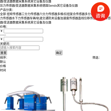
器/变送器
数据采集系统
其它设备及仪器
压力传感器/变送器
数据采集系统
德国Sendx
其它设备及仪器
产品分类：
全部
扭矩传感器
三分力传感器
六分力传感器
多维/拉扭复合传感器
多分量测力平台
测
力传感器
水下力传感器
车辆/轨道交通防夹设备
加速度传感器
直线位移传感器
压力传感
器/变送器
数据采集系统
其它设备及仪器
价格：
￥
——
￥
关键词：
排序：
筛选：
默认
价格
时间