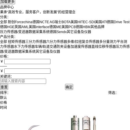
品牌中心
秉承“高效专业，服务客户，创新发展”的经营理念
分类：
全部
耐创Forcechina
德国NCTE AG
瑞士BOTA
美国HITEC-SDI
美国ATI
德国Drive Test
德国HGE
英国AML
美国interface
德国ME
美国PCB
德国HBM
其他品牌
压力传感器/变送器
数据采集系统
德国Sendx
其它设备及仪器
产品分类：
全部
扭矩传感器
三分力传感器
六分力传感器
多维/拉扭复合传感器
多分量测力平台
测
力传感器
水下力传感器
车辆/轨道交通防夹设备
加速度传感器
直线位移传感器
压力传感
器/变送器
数据采集系统
其它设备及仪器
价格：
￥
——
￥
关键词：
排序：
筛选：
默认
价格
时间