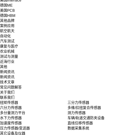
美国interface
德国ME
美国PCB
德国HBM
其他品牌
案例应用
航空航天
自动化
汽车测试
康复与医疗
农业机械
测试与测量
近海行业
其他
新闻资讯
新闻资讯
技术文章
常见问题解答
关于我们
联系我们
扭矩传感器
三分力传感器
六分力传感器
多维/拉扭复合传感器
多分量测力平台
测力传感器
水下力传感器
车辆/轨道交通防夹设备
加速度传感器
直线位移传感器
压力传感器/变送器
数据采集系统
其它设备及仪器