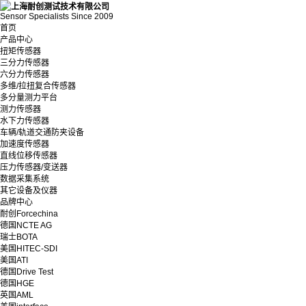
Sensor Specialists Since 2009
首页
产品中心
扭矩传感器
三分力传感器
六分力传感器
多维/拉扭复合传感器
多分量测力平台
测力传感器
水下力传感器
车辆/轨道交通防夹设备
加速度传感器
直线位移传感器
压力传感器/变送器
数据采集系统
其它设备及仪器
品牌中心
耐创Forcechina
德国NCTE AG
瑞士BOTA
美国HITEC-SDI
美国ATI
德国Drive Test
德国HGE
英国AML