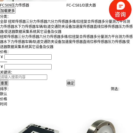
FCS09压力传感器
FC-CS81/D放大器
分类：
全部
扭矩传感器
三分力传感器
六分力传感器
多维/拉扭复合传感器
多分量测力平台
测
力传感器
水下力传感器
车辆/轨道交通防夹设备
加速度传感器
直线位移传感器
压力传感
器/变送器
数据采集系统
其它设备及仪器
扭矩传感器
三分力传感器
六分力传感器
多维/拉扭复合传感器
多分量测力平台
测力传感
器
水下力传感器
车辆/轨道交通防夹设备
加速度传感器
直线位移传感器
压力传感器/变
送器
数据采集系统
其它设备及仪器
价格：
￥
——
￥
关键词：
排序：
筛选：
默认
价格
时间