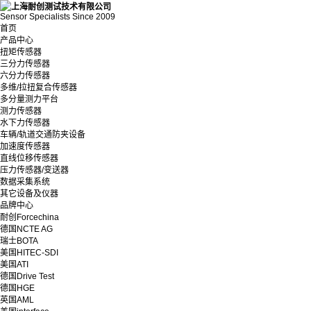
Sensor Specialists Since 2009
首页
产品中心
扭矩传感器
三分力传感器
六分力传感器
多维/拉扭复合传感器
多分量测力平台
测力传感器
水下力传感器
车辆/轨道交通防夹设备
加速度传感器
直线位移传感器
压力传感器/变送器
数据采集系统
其它设备及仪器
品牌中心
耐创Forcechina
德国NCTE AG
瑞士BOTA
美国HITEC-SDI
美国ATI
德国Drive Test
德国HGE
英国AML