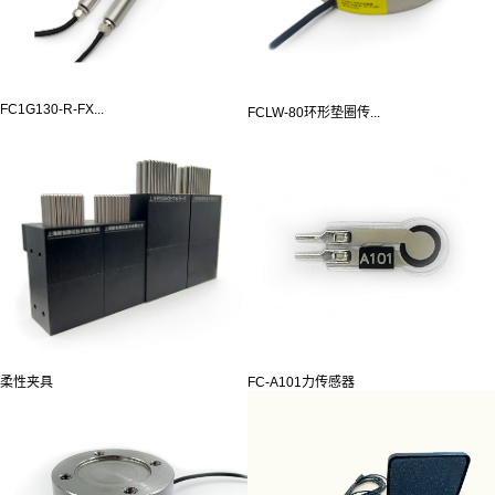
FC1G130-R-FX...
FCLW-80环形垫圈传...
柔性夹具
FC-A101力传感器