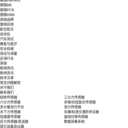
美国interface
德国ME
美国PCB
德国HBM
其他品牌
案例应用
航空航天
自动化
汽车测试
康复与医疗
农业机械
测试与测量
近海行业
其他
新闻资讯
新闻资讯
技术文章
常见问题解答
关于我们
联系我们
扭矩传感器
三分力传感器
六分力传感器
多维/拉扭复合传感器
多分量测力平台
测力传感器
水下力传感器
车辆/轨道交通防夹设备
加速度传感器
直线位移传感器
压力传感器/变送器
数据采集系统
其它设备及仪器