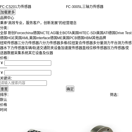
FC-CS201力传感器
FC-3005L三轴力传感器
品牌中心
秉承“高效专业，服务客户，创新发展”的经营理念
分类：
全部
耐创Forcechina
德国NCTE AG
瑞士BOTA
美国HITEC-SDI
美国ATI
德国Drive Test
德国HGE
英国AML
美国interface
德国ME
美国PCB
德国HBM
其他品牌
扭矩传感器
三分力传感器
六分力传感器
多维/拉扭复合传感器
多分量测力平台
测力传感
器
水下力传感器
车辆/轨道交通防夹设备
加速度传感器
直线位移传感器
压力传感器/变
送器
数据采集系统
其它设备及仪器
价格：
￥
——
￥
关键词：
排序：
筛选：
默认
价格
时间