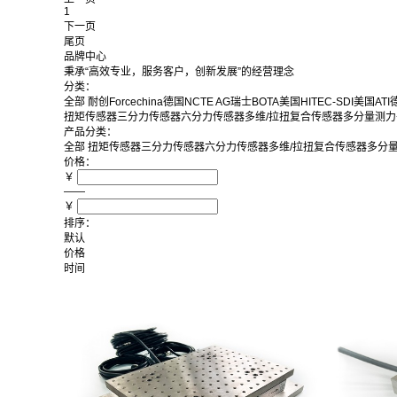
1
下一页
尾页
品牌中心
秉承“高效专业，服务客户，创新发展”的经营理念
分类：
全部
耐创Forcechina
德国NCTE AG
瑞士BOTA
美国HITEC-SDI
美国ATI
德
扭矩传感器
三分力传感器
六分力传感器
多维/拉扭复合传感器
多分量测力
产品分类：
全部
扭矩传感器
三分力传感器
六分力传感器
多维/拉扭复合传感器
多分
价格：
￥
——
￥
排序：
默认
价格
时间