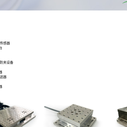
合传感器
台
通防夹设备
器
变送器
器