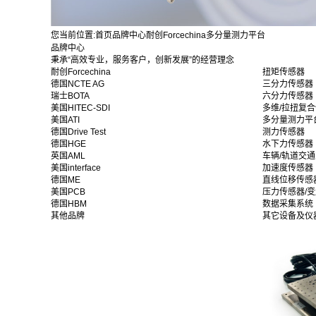
您当前位置:
首页
品牌中心
耐创Forcechina
多分量测力平台
品牌中心
秉承“高效专业，服务客户，创新发展”的经营理念
耐创Forcechina
扭矩传感器
德国NCTE AG
三分力传感器
瑞士BOTA
六分力传感器
美国HITEC-SDI
多维/拉扭复
美国ATI
多分量测力平
德国Drive Test
测力传感器
德国HGE
水下力传感器
英国AML
车辆/轨道交
美国interface
加速度传感器
德国ME
直线位移传感
美国PCB
压力传感器/
德国HBM
数据采集系统
其他品牌
其它设备及仪