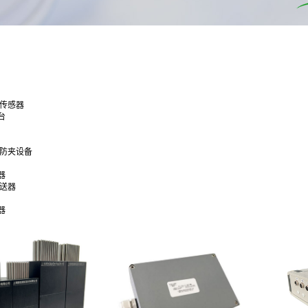
合传感器
台
通防夹设备
器
变送器
器