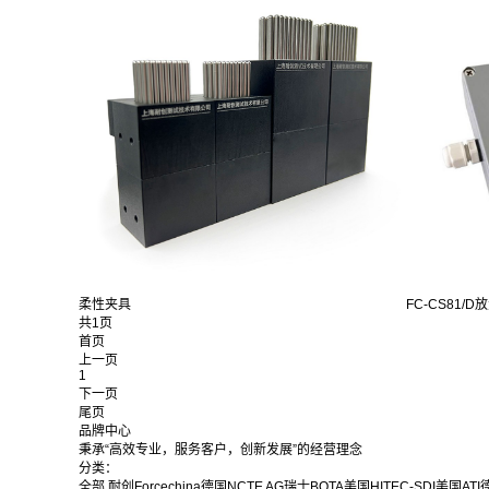
柔性夹具
FC-CS81/D
共1页
首页
上一页
1
下一页
尾页
品牌中心
秉承“高效专业，服务客户，创新发展”的经营理念
分类：
全部
耐创Forcechina
德国NCTE AG
瑞士BOTA
美国HITEC-SDI
美国ATI
德