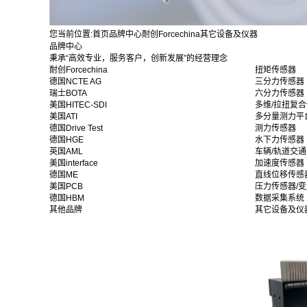
您当前位置:
首页
品牌中心
耐创Forcechina
其它设备及仪器
品牌中心
秉承“高效专业，服务客户，创新发展”的经营理念
耐创Forcechina
扭矩传感器
德国NCTE AG
三分力传感器
瑞士BOTA
六分力传感器
美国HITEC-SDI
多维/拉扭复
美国ATI
多分量测力平
德国Drive Test
测力传感器
德国HGE
水下力传感器
英国AML
车辆/轨道交
美国interface
加速度传感器
德国ME
直线位移传感
美国PCB
压力传感器/
德国HBM
数据采集系统
其他品牌
其它设备及仪