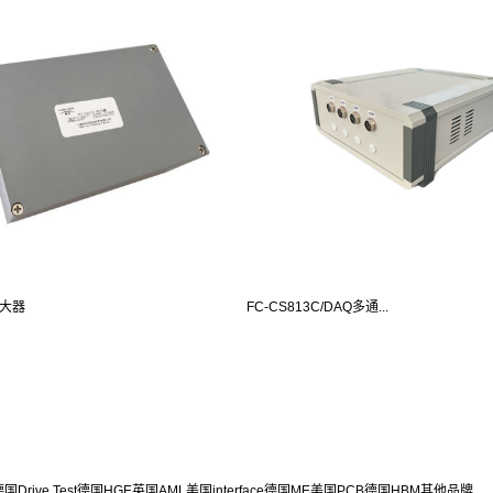
放大器
FC-CS813C/DAQ多通...
国Drive Test
德国HGE
英国AML
美国interface
德国ME
美国PCB
德国HBM
其他品牌