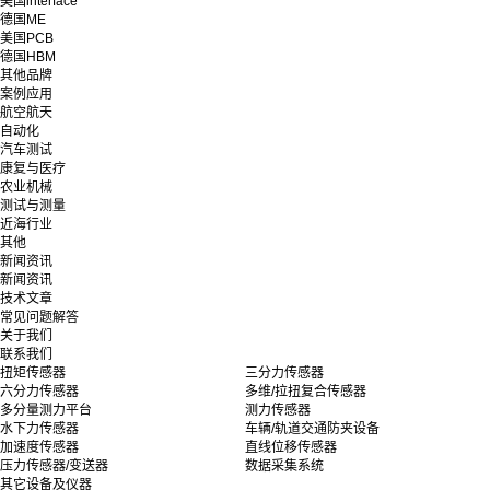
美国interface
德国ME
美国PCB
德国HBM
其他品牌
案例应用
航空航天
自动化
汽车测试
康复与医疗
农业机械
测试与测量
近海行业
其他
新闻资讯
新闻资讯
技术文章
常见问题解答
关于我们
联系我们
扭矩传感器
三分力传感器
六分力传感器
多维/拉扭复合传感器
多分量测力平台
测力传感器
水下力传感器
车辆/轨道交通防夹设备
加速度传感器
直线位移传感器
压力传感器/变送器
数据采集系统
其它设备及仪器