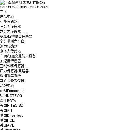
Sensor Specialists Since 2009
首页
产品中心
扭矩传感器
三分力传感器
六分力传感器
多维/拉扭复合传感器
多分量测力平台
测力传感器
水下力传感器
车辆/轨道交通防夹设备
加速度传感器
直线位移传感器
压力传感器/变送器
数据采集系统
其它设备及仪器
品牌中心
耐创Forcechina
德国NCTE AG
瑞士BOTA
美国HITEC-SDI
美国ATI
德国Drive Test
德国HGE
英国AML