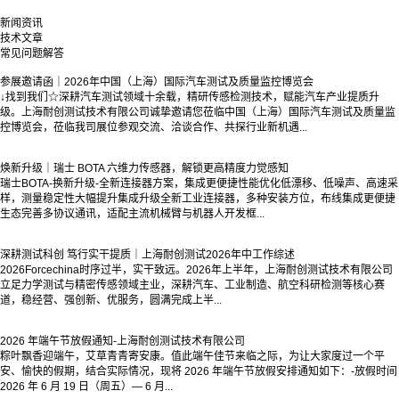
新闻资讯
技术文章
常见问题解答
参展邀请函｜2026年中国（上海）国际汽车测试及质量监控博览会
↓找到我们☆深耕汽车测试领域十余载，精研传感检测技术，赋能汽车产业提质升
级。上海耐创测试技术有限公司诚挚邀请您莅临中国（上海）国际汽车测试及质量监
控博览会，莅临我司展位参观交流、洽谈合作、共探行业新机遇...
焕新升级｜瑞士 BOTA 六维力传感器，解锁更高精度力觉感知
瑞士BOTA-换新升级-全新连接器方案，集成更便捷性能优化低漂移、低噪声、高速采
样，测量稳定性大幅提升集成升级全新工业连接器，多种安装方位，布线集成更便捷
生态完善多协议通讯，适配主流机械臂与机器人开发框...
深耕测试科创 笃行实干提质｜上海耐创测试2026年中工作综述
2026Forcechina时序过半，实干致远。2026年上半年，上海耐创测试技术有限公司
立足力学测试与精密传感领域主业，深耕汽车、工业制造、航空科研检测等核心赛
道，稳经营、强创新、优服务，圆满完成上半...
2026 年端午节放假通知-上海耐创测试技术有限公司
粽叶飘香迎端午，艾草青青寄安康。值此端午佳节来临之际，为让大家度过一个平
安、愉快的假期，结合实际情况，现将 2026 年端午节放假安排通知如下：-放假时间
2026 年 6 月 19 日（周五）— 6 月...