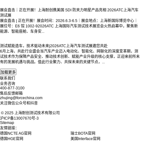
展会直击｜正在开展！上海耐创携美国 SDI 防夹力明星产品亮相 2026ATC上海汽车
测试展
展会直击 | 正在开展！展会时间：2026.6.3-6.5｜展会地点：上海新国际博览中心｜
展位号：E6 馆 1002-92026ATC 上海国际汽车测试技术展览会火热启幕中，聚焦新
能源、智能座舱、车身安...
测试赋能造车，技术驱动未来|2026ATC上海汽车测试展邀您共赴
6月上海，共赴行业盛会当汽车产业迈入电动化、智能化、网联化的深度变革期，测
试技术作为保障产品安全、推动技术创新、赋能产业升级的核心支撑，正迎来前所未
有的发展机遇与挑战。值此行业聚力、共探未来的关键节点，...
联系我们
业务咨询
400-877-3100
售后反馈邮箱
zhujing@forcechina.com
关注微信公众号和抖音
© 2025 上海耐创测试技术有限公司
沪ICP备13007670号-3
Sitemap
友情链接：
德国NCTE AG官网
瑞士BOTA官网
德国HGE官网
美国Interface官网