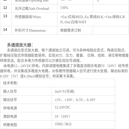
使用温度/Operaing Ran
℃
12
150%
允许过载/Safe Overload
13
传感器接线/Wires
+Exc:红线/RED,-Ex:黑线BLK;
+Out:绿线/GR
N,-Out:白线/WHT
14
外形尺寸/Dimensions
根据需求订制
多
通道放大
器：
多通道应变式放大器，每个通道独立可调，可与各种电阻应变式、陶瓷压阻式、
扩散硅压阻式传感器配套使用，实现对力、压力、重量、 位移、扭矩、液位等物理量
转换变送。配合多维力传感器可以方便实现信号调理。
由电源12—24VDC供电，内部调理电路集成了多路直流稳压电源5V（10V）给传感
器供电，并且集成多路放大电路，对各路传感器输入信号进行放大处理，输出标准的
0-10V（5V）或4-20mA模拟信号，供采集卡采集。
技术参数：
输入信号
2mV/V(可调)
输出信号
±5V，±10V，0-5V，0-10V
12-24VDC
供电电源
激励电源
5V（10V）
350Ω~5KΩ
桥路电阻