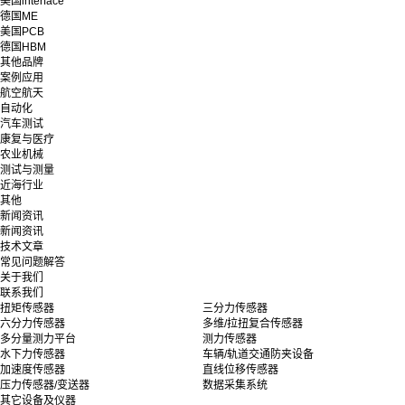
美国interface
德国ME
美国PCB
德国HBM
其他品牌
案例应用
航空航天
自动化
汽车测试
康复与医疗
农业机械
测试与测量
近海行业
其他
新闻资讯
新闻资讯
技术文章
常见问题解答
关于我们
联系我们
扭矩传感器
三分力传感器
六分力传感器
多维/拉扭复合传感器
多分量测力平台
测力传感器
水下力传感器
车辆/轨道交通防夹设备
加速度传感器
直线位移传感器
压力传感器/变送器
数据采集系统
其它设备及仪器