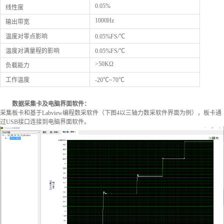
0.05%
线性度
1000Hz
输出带宽
温度对零点影响
0.05%FS/℃
温度对满量程的影响
0.05%FS/℃
>50KΩ
负载能力
工作温度
-20℃~70℃
数据采集卡及电脑界面软件：
采集板卡和基于Labview编程数采软件（下图4以三轴力数采软件界面为例），板卡通
过USB接口连接到电脑界面软件。