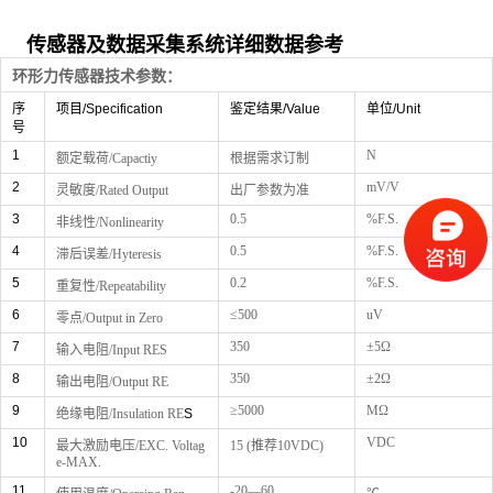
传感器及数据采集系统详细数据参考
环形力传感器技术参数：
序
项目/Specification
鉴定结果/Value
单位/Unit
号
1
N
额定载荷/Capactiy
根据需求订制
2
mV/V
灵敏度/Rated Output
出厂参数为准
3
0.5
%F.S.
非线性/Nonlinearity
4
0.5
%F.S.
滞后误差/Hyteresis
5
0.2
%F.S.
重复性/Repeatability
6
≤500
uV
零点/Output in Zero
7
350
±5Ω
输入电阻/Input RES
8
350
±2Ω
输出电阻/Output RE
9
≥5000
MΩ
绝缘电阻/Insulation RE
S
10
VDC
最大激励电压/
EXC. Voltag
15 (推荐10VDC)
e-MAX.
11
-20―60