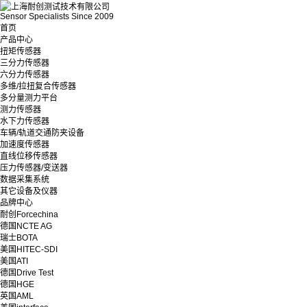
Sensor Specialists Since 2009
首页
产品中心
扭矩传感器
三分力传感器
六分力传感器
多维/拉扭复合传感器
多分量测力平台
测力传感器
水下力传感器
车辆/轨道交通防夹设备
加速度传感器
直线位移传感器
压力传感器/变送器
数据采集系统
其它设备及仪器
品牌中心
耐创Forcechina
德国NCTE AG
瑞士BOTA
美国HITEC-SDI
美国ATI
德国Drive Test
德国HGE
英国AML