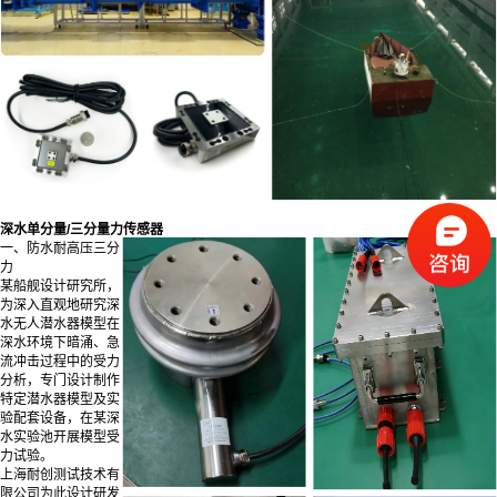
深水单分量/三分量力传感器
一、防水耐高压三分
力
某船舰设计研究所，
为深入直观地研究深
水无人潜水器模型在
深水环境下暗涌、急
流冲击过程中的受力
分析，专门设计制作
特定潜水器模型及实
验配套设备，在某深
水实验池开展模型受
力试验。
上海耐创测试技术有
限公司为此设计研发