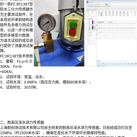
的一款FC3R138T型
防水三分力传感器作
为主要测试部件，在
本项目中承担结构连
接件及多维力测试任
务，以进一步分析模
型的多维受力图谱,
为该次试验的成功进
行提供了测量测试保
障。
FC3R138T技术参数
1、量程：Fx,y=0-士
30KN、Fz=0-
+60KN；
2、试验环境：常温、淡水；
3、试验水深：0.8MPa（高压压力舱，模拟80米水深）；
4、试验时长：30分钟。
二、耐高压深水测力传感器
上海耐创测试技术有限公司自主研发的耐高压深水测力传感器，日前经成功打压至
15MPa（约1500米水深），确保在恶劣水下环境中长期保持性能。