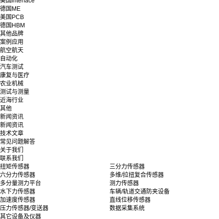
美国interface
德国ME
美国PCB
德国HBM
其他品牌
案例应用
航空航天
自动化
汽车测试
康复与医疗
农业机械
测试与测量
近海行业
其他
新闻资讯
新闻资讯
技术文章
常见问题解答
关于我们
联系我们
扭矩传感器
三分力传感器
六分力传感器
多维/拉扭复合传感器
多分量测力平台
测力传感器
水下力传感器
车辆/轨道交通防夹设备
加速度传感器
直线位移传感器
压力传感器/变送器
数据采集系统
其它设备及仪器