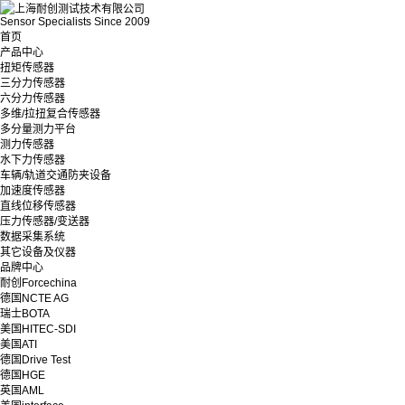
Sensor Specialists Since 2009
首页
产品中心
扭矩传感器
三分力传感器
六分力传感器
多维/拉扭复合传感器
多分量测力平台
测力传感器
水下力传感器
车辆/轨道交通防夹设备
加速度传感器
直线位移传感器
压力传感器/变送器
数据采集系统
其它设备及仪器
品牌中心
耐创Forcechina
德国NCTE AG
瑞士BOTA
美国HITEC-SDI
美国ATI
德国Drive Test
德国HGE
英国AML