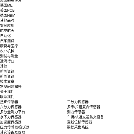
美国interface
德国ME
美国PCB
德国HBM
其他品牌
案例应用
航空航天
自动化
汽车测试
康复与医疗
农业机械
测试与测量
近海行业
其他
新闻资讯
新闻资讯
技术文章
常见问题解答
关于我们
联系我们
扭矩传感器
三分力传感器
六分力传感器
多维/拉扭复合传感器
多分量测力平台
测力传感器
水下力传感器
车辆/轨道交通防夹设备
加速度传感器
直线位移传感器
压力传感器/变送器
数据采集系统
其它设备及仪器