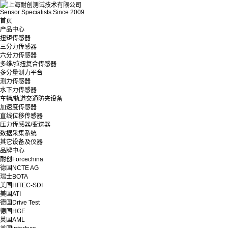
Sensor Specialists Since 2009
首页
产品中心
扭矩传感器
三分力传感器
六分力传感器
多维/拉扭复合传感器
多分量测力平台
测力传感器
水下力传感器
车辆/轨道交通防夹设备
加速度传感器
直线位移传感器
压力传感器/变送器
数据采集系统
其它设备及仪器
品牌中心
耐创Forcechina
德国NCTE AG
瑞士BOTA
美国HITEC-SDI
美国ATI
德国Drive Test
德国HGE
英国AML