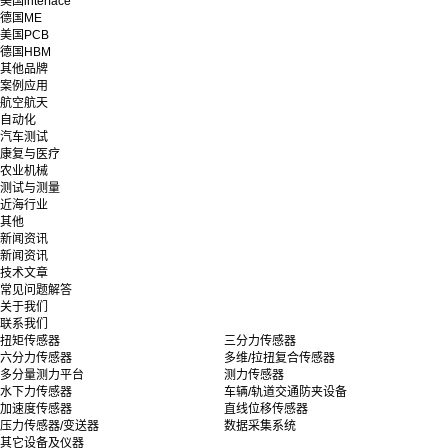
美国interface
德国ME
美国PCB
德国HBM
其他品牌
案例应用
航空航天
自动化
汽车测试
康复与医疗
农业机械
测试与测量
近海行业
其他
新闻资讯
新闻资讯
技术文章
常见问题解答
关于我们
联系我们
扭矩传感器
三分力传感器
六分力传感器
多维/拉扭复合传感器
多分量测力平台
测力传感器
水下力传感器
车辆/轨道交通防夹设备
加速度传感器
直线位移传感器
压力传感器/变送器
数据采集系统
其它设备及仪器