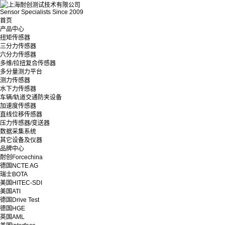
Sensor Specialists Since 2009
首页
产品中心
扭矩传感器
三分力传感器
六分力传感器
多维/拉扭复合传感器
多分量测力平台
测力传感器
水下力传感器
车辆/轨道交通防夹设备
加速度传感器
直线位移传感器
压力传感器/变送器
数据采集系统
其它设备及仪器
品牌中心
耐创Forcechina
德国NCTE AG
瑞士BOTA
美国HITEC-SDI
美国ATI
德国Drive Test
德国HGE
英国AML