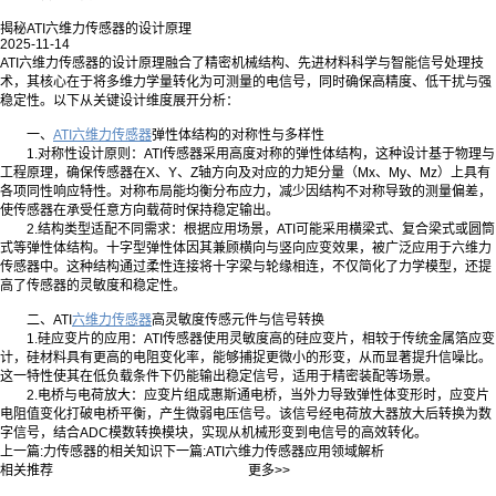
揭秘ATI六维力传感器的设计原理
2025-11-14
ATI六维力传感器的设计原理融合了精密机械结构、先进材料科学与智能信号处理技
术，其核心在于将多维力学量转化为可测量的电信号，同时确保高精度、低干扰与强
稳定性。以下从关键设计维度展开分析：
一、
ATI六维力传感器
弹性体结构的对称性与多样性
1.对称性设计原则：ATI传感器采用高度对称的弹性体结构，这种设计基于物理与
工程原理，确保传感器在X、Y、Z轴方向及对应的力矩分量（Mx、My、Mz）上具有
各项同性响应特性。对称布局能均衡分布应力，减少因结构不对称导致的测量偏差，
使传感器在承受任意方向载荷时保持稳定输出。
2.结构类型适配不同需求：根据应用场景，ATI可能采用横梁式、复合梁式或圆筒
式等弹性体结构。十字型弹性体因其兼顾横向与竖向应变效果，被广泛应用于六维力
传感器中。这种结构通过柔性连接将十字梁与轮缘相连，不仅简化了力学模型，还提
高了传感器的灵敏度和稳定性。
二、ATI
六维力传感器
高灵敏度传感元件与信号转换
1.硅应变片的应用：ATI传感器使用灵敏度高的硅应变片，相较于传统金属箔应变
计，硅材料具有更高的电阻变化率，能够捕捉更微小的形变，从而显著提升信噪比。
这一特性使其在低负载条件下仍能输出稳定信号，适用于精密装配等场景。
2.电桥与电荷放大：应变片组成惠斯通电桥，当外力导致弹性体变形时，应变片
电阻值变化打破电桥平衡，产生微弱电压信号。该信号经电荷放大器放大后转换为数
字信号，结合ADC模数转换模块，实现从机械形变到电信号的高效转化。
上一篇:
力传感器的相关知识
下一篇:
ATI六维力传感器应用领域解析
相关推荐
更多>>