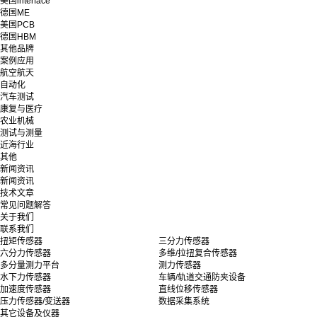
美国interface
德国ME
美国PCB
德国HBM
其他品牌
案例应用
航空航天
自动化
汽车测试
康复与医疗
农业机械
测试与测量
近海行业
其他
新闻资讯
新闻资讯
技术文章
常见问题解答
关于我们
联系我们
扭矩传感器
三分力传感器
六分力传感器
多维/拉扭复合传感器
多分量测力平台
测力传感器
水下力传感器
车辆/轨道交通防夹设备
加速度传感器
直线位移传感器
压力传感器/变送器
数据采集系统
其它设备及仪器