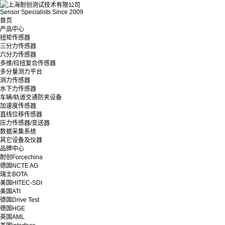
Sensor Specialists Since 2009
首页
产品中心
扭矩传感器
三分力传感器
六分力传感器
多维/拉扭复合传感器
多分量测力平台
测力传感器
水下力传感器
车辆/轨道交通防夹设备
加速度传感器
直线位移传感器
压力传感器/变送器
数据采集系统
其它设备及仪器
品牌中心
耐创Forcechina
德国NCTE AG
瑞士BOTA
美国HITEC-SDI
美国ATI
德国Drive Test
德国HGE
英国AML