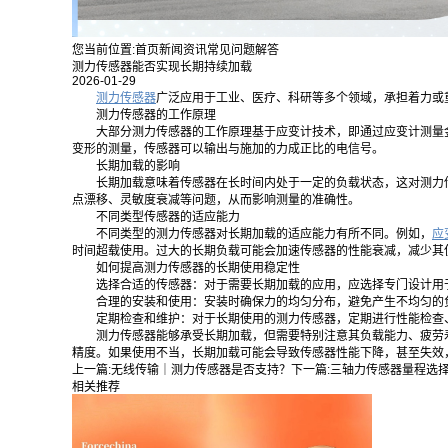
您当前位置:
首页
新闻资讯
常见问题解答
测力传感器能否实现长期持续加载
2026-01-29
测力传感器
广泛应用于工业、医疗、科研等多个领域，承担着力或
测力传感器的工作原理
大部分测力传感器的工作原理基于应变计技术，即通过应变计测量
变形的测量，传感器可以输出与施加的力成正比的电信号。
长期加载的影响
长期加载意味着传感器在长时间内处于一定的负载状态，这对测力
点漂移、灵敏度衰减等问题，从而影响测量的准确性。
不同类型传感器的适应能力
不同类型的测力传感器对长期加载的适应能力有所不同。例如，
应
时间超载使用。过大的长期负载可能会加速传感器的性能衰减，减少其
如何提高测力传感器的长期使用稳定性
选择合适的传感器：对于需要长期加载的应用，应选择专门设计用
合理的安装和使用：安装时确保力的均匀分布，避免产生不均匀的
定期检查和维护：对于长期使用的测力传感器，定期进行性能检查
测力传感器能够承受长期加载，但需要特别注意其负载能力、疲劳
精度。如果使用不当，长期加载可能会导致传感器性能下降，甚至失效
上一篇:
无线传输｜测力传感器是否支持？
下一篇:
三轴力传感器量程选
相关推荐