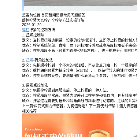
您当前位置:
首页
新闻资讯
常见问题解答
螺栓拧紧怎么控？全控制方法实操详解
2026-01-29
螺栓
拧紧的控制方法
1. 扭矩控制法
定义：当拧紧扭矩达到某一设定的控制扭矩时，立即停止拧紧的控制方
优点：控制系统简单、直接，易于用扭矩传感器或高精度扭矩扳手来检
缺点：控制精度不高（预紧力误差±25%左右），也不能充分利用材料
2.
扭矩
-转角控制法
定义：先把螺栓拧到一个不大的扭矩后，再从此点开始，拧一个规定的
优点：螺栓轴向预紧力精度较高（±15%），可以获得较大的轴向预紧
缺点：控制系统较复杂，要测量扭矩和转角两个参数；且质检部门也不
3. 屈服点控制法
定义：把螺栓拧紧到屈服点后，停止拧紧的一种方法。
优点：拧紧精度非常高，预紧力误差可以控制在±8%以内；但其精度
缺点：拧紧过程需要对扭矩和转角曲线的斜率进行动态的、连续的计算
上一篇:
应变式测力传感器，为何值得选？
下一篇:
无线传输｜测力传感
相关推荐