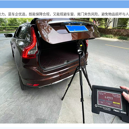
时的夹力。是车企优选，既能保障合规，又能规避车窗、尾门夹伤风险，避免物品损坏与