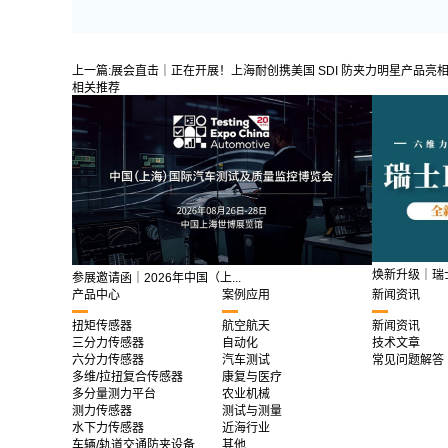
上一篇:
展会直击｜正在开展！上海耐创携美国 SDI 防夹力明星产品亮相 
相关推荐
焕新升级｜瑞士 
参展邀请函｜2026年中国（上...
产品中心
案例应用
新闻资讯
扭矩传感器
航空航天
新闻资讯
三分力传感器
自动化
技术文章
六分力传感器
汽车测试
常见问题解答
多维/拉扭复合传感器
康复与医疗
多分量测力平台
农业机械
测力传感器
测试与测量
水下力传感器
近海行业
车辆/轨道交通防夹设备
其他