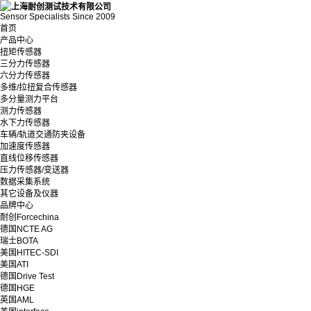
Sensor Specialists Since 2009
首页
产品中心
扭矩传感器
三分力传感器
六分力传感器
多维/拉扭复合传感器
多分量测力平台
测力传感器
水下力传感器
车辆/轨道交通防夹设备
加速度传感器
直线位移传感器
压力传感器/变送器
数据采集系统
其它设备及仪器
品牌中心
耐创Forcechina
德国NCTE AG
瑞士BOTA
美国HITEC-SDI
美国ATI
德国Drive Test
德国HGE
英国AML