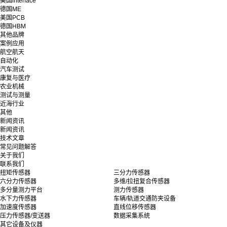
美国interface
德国ME
美国PCB
德国HBM
其他品牌
案例应用
航空航天
自动化
汽车测试
康复与医疗
农业机械
测试与测量
近海行业
其他
新闻资讯
新闻资讯
技术文章
常见问题解答
关于我们
联系我们
扭矩传感器
三分力传感器
六分力传感器
多维/拉扭复合传感器
多分量测力平台
测力传感器
水下力传感器
车辆/轨道交通防夹设备
加速度传感器
直线位移传感器
压力传感器/变送器
数据采集系统
其它设备及仪器