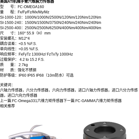
美国ATI机械手臂六维腕力传感器
型
号：FC-OMEGA160
量
程：Fx/Fy/Fz/Mx/My/Mz
SI-1000-120：1000N/1000N/2500N/120Nm/120Nm/120Nm
SI-1500-240：1500N/1500N/3750N/240Nm/240Nm/240Nm
SI-2500-400：2500N/2500N/6250N/400Nm/400Nm/400Nm
尺 寸：160* 55.9（H）mm
安装螺孔
：
M12*4
耦合误差
：
<0.5 %F.S.
单向线性
：
<0.05 %F.S.
响应频率
：
FxFyTz 1300Hz/ FzTxTy 1000Hz
过载保护
：
4.2 to 15.2 F.S.
质 量
：
2.7kg
材 质
：
强化不锈钢
防护等级
：
IP60 IP65 IP68（10m防水）可选
关键词：
六轴力传感器，六分力传感器，六向力传感器，进口六轴力传感器，进口六分力传感
器，进口六向力传感器
上一篇:
FC-Omega331六维力矩传感器
下一篇:
FC-GAMMA六维力矩传感器
相关推荐