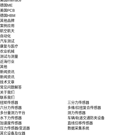
美国interface
德国ME
美国PCB
德国HBM
其他品牌
案例应用
航空航天
自动化
汽车测试
康复与医疗
农业机械
测试与测量
近海行业
其他
新闻资讯
新闻资讯
技术文章
常见问题解答
关于我们
联系我们
扭矩传感器
三分力传感器
六分力传感器
多维/拉扭复合传感器
多分量测力平台
测力传感器
水下力传感器
车辆/轨道交通防夹设备
加速度传感器
直线位移传感器
压力传感器/变送器
数据采集系统
其它设备及仪器