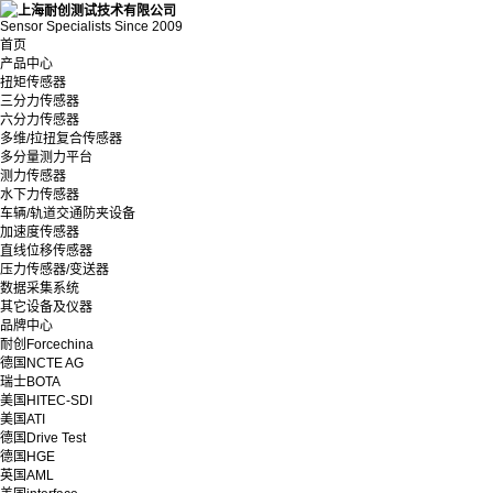
Sensor Specialists Since 2009
首页
产品中心
扭矩传感器
三分力传感器
六分力传感器
多维/拉扭复合传感器
多分量测力平台
测力传感器
水下力传感器
车辆/轨道交通防夹设备
加速度传感器
直线位移传感器
压力传感器/变送器
数据采集系统
其它设备及仪器
品牌中心
耐创Forcechina
德国NCTE AG
瑞士BOTA
美国HITEC-SDI
美国ATI
德国Drive Test
德国HGE
英国AML