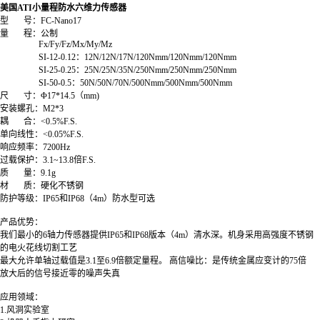
美国ATI小量程防水六维力传感器
型
号：FC-Nano17
量
程：公制
Fx/Fy/Fz/Mx/My/Mz
SI-12-0.12：12N/12N/17N/120Nmm/120Nmm/120Nmm
SI-25-0.25：25N/25N/35N/250Nmm/250Nmm/250Nmm
SI-50-0.5：50N/50N/70N/500Nmm/500Nmm/500Nmm
尺 寸：Φ17*14.5（mm)
安装螺孔：M2*3
耦
合：<0.5%F.S.
单向线性：<0.05%F.S.
响应频率：7200Hz
过载保护：3.1~13.8倍F.S.
质
量：9.1g
材
质：硬化不锈钢
防护等级：IP65和IP68（4m）防水型可选
产品优势：
我们最小的6轴力传感器提供IP65和IP68版本（4m）清水深。机身采用高强度不锈钢
的电火花线切割工艺
最大允许单轴过载值是3.1至6.9倍额定量程。 高信噪比：是传统金属应变计的75倍
放大后的信号接近零的噪声失真
应用领域：
1.风洞实验室