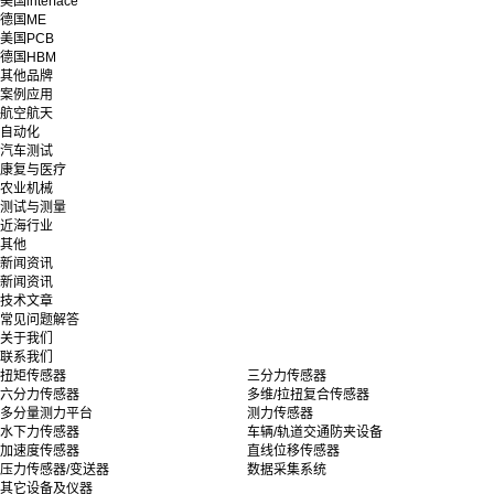
美国interface
德国ME
美国PCB
德国HBM
其他品牌
案例应用
航空航天
自动化
汽车测试
康复与医疗
农业机械
测试与测量
近海行业
其他
新闻资讯
新闻资讯
技术文章
常见问题解答
关于我们
联系我们
扭矩传感器
三分力传感器
六分力传感器
多维/拉扭复合传感器
多分量测力平台
测力传感器
水下力传感器
车辆/轨道交通防夹设备
加速度传感器
直线位移传感器
压力传感器/变送器
数据采集系统
其它设备及仪器