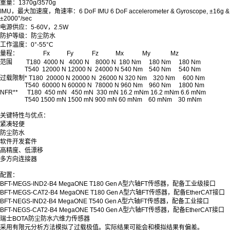
重量：1370g/3570g
IMU，最大加速度，角速率：6 DoF IMU 6 DoF accelerometer & Gyroscope, ±16g &
±2000°/sec
电源供应：5-60V，2.5W
防护等级：防尘防水
工作温度：0°-55°C
量程： Fx Fy Fz Mx My Mz
范围 T180 4000 N 4000 N 8000 N 180 Nm 180 Nm 180 Nm
T540 12000 N 12000 N 24000 N 540 Nm 540 Nm 540 Nm
过载限制* T180 20000 N 20000 N 26000 N 320 Nm 320 Nm 600 Nm
T540 60000 N 60000 N 78000 N 960 Nm 960 Nm 1800 Nm
NFR** T180 450 mN 450 mN 330 mN 16.2 mNm 16.2 mNm 6.6 mNm
T540 1500 mN 1500 mN 900 mN 60 mNm 60 mNm 30 mNm
关键特性与优点：
紧凑轻便
防尘防水
软件开发套件
高精度、低漂移
多方向连接器
配置：
BFT-MEGS-IND2-B4 MegaONE T180 Gen A型六轴FT传感器，配备工业级接口
BFT-MEGS-CAT2-B4 MegaONE T180 Gen A型六轴FT传感器，配备EtherCAT接口
BFT-NEGS-IND2-B4 MegaONE T540 Gen A型六轴FT传感器，配备工业接口
BFT-NEGS-CAT2-B4 MegaONE T540 Gen A型六轴FT传感器，配备EtherCAT接口
瑞士BOTA防尘防水六维力传感器
采用有限元分析方法模拟了过载极值。实际结果可能会和模拟结果有偏差。