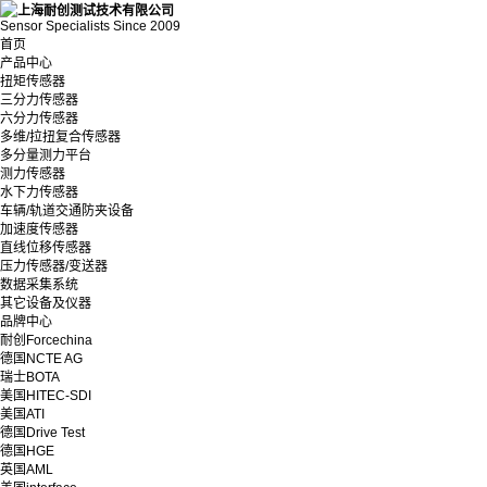
Sensor Specialists Since 2009
首页
产品中心
扭矩传感器
三分力传感器
六分力传感器
多维/拉扭复合传感器
多分量测力平台
测力传感器
水下力传感器
车辆/轨道交通防夹设备
加速度传感器
直线位移传感器
压力传感器/变送器
数据采集系统
其它设备及仪器
品牌中心
耐创Forcechina
德国NCTE AG
瑞士BOTA
美国HITEC-SDI
美国ATI
德国Drive Test
德国HGE
英国AML