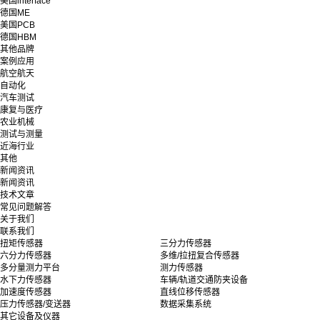
美国interface
德国ME
美国PCB
德国HBM
其他品牌
案例应用
航空航天
自动化
汽车测试
康复与医疗
农业机械
测试与测量
近海行业
其他
新闻资讯
新闻资讯
技术文章
常见问题解答
关于我们
联系我们
扭矩传感器
三分力传感器
六分力传感器
多维/拉扭复合传感器
多分量测力平台
测力传感器
水下力传感器
车辆/轨道交通防夹设备
加速度传感器
直线位移传感器
压力传感器/变送器
数据采集系统
其它设备及仪器