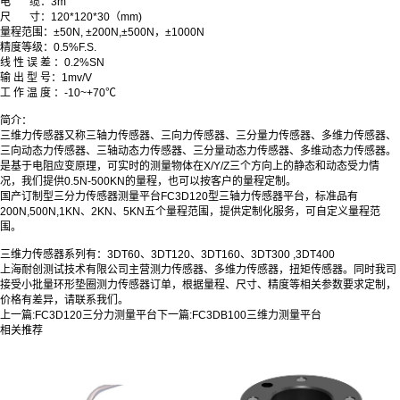
电 缆：3m
尺 寸：120*120*30（mm)
量程范围：±50N, ±200N,±500N，±1000N
精度等级：0.5%F.S.
线 性 误 差 ：0.2
%SN
输 出 型 号：1
mv/V
工 作 温 度 ：-10~+70
℃
简介：
三维力传感器又称三轴力传感器、三向力传感器、三分量力传感器、多维力传感器、
三向动态力传感器、三轴动态力传感器、三分量动态力传感器、多维动态力传感器。
是基于电阻应变原理，可实时的测量物体在X/Y/Z三个方向上的静态和动态受力情
况，我们提供0.5N-500KN的量程，也可以按客户的量程定制。
国产订制型三分力传感器测量平台FC3D120型三轴力传感器平台，标准品有
200N,500N,1KN、2KN、5KN五个量程范围，提供定制化服务，可自定义量程范
围。
三维力传感器系列有：3DT60、3DT120、3DT160、3DT300 ,3DT400
上海耐创测试技术有限公司主营测力传感器、多维力传感器，扭矩传感器。同时我司
接受小批量环形垫圈测力传感器订单，根据量程、尺寸、精度等相关参数要求定制，
价格有差异，请联系我们。
上一篇:
FC3D120三分力测量平台
下一篇:
FC3DB100三维力测量平台
相关推荐