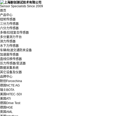
Sensor Specialists Since 2009
首页
产品中心
扭矩传感器
三分力传感器
六分力传感器
多维/拉扭复合传感器
多分量测力平台
测力传感器
水下力传感器
车辆/轨道交通防夹设备
加速度传感器
直线位移传感器
压力传感器/变送器
数据采集系统
其它设备及仪器
品牌中心
耐创Forcechina
德国NCTE AG
瑞士BOTA
美国HITEC-SDI
美国ATI
德国Drive Test
德国HGE
英国AML