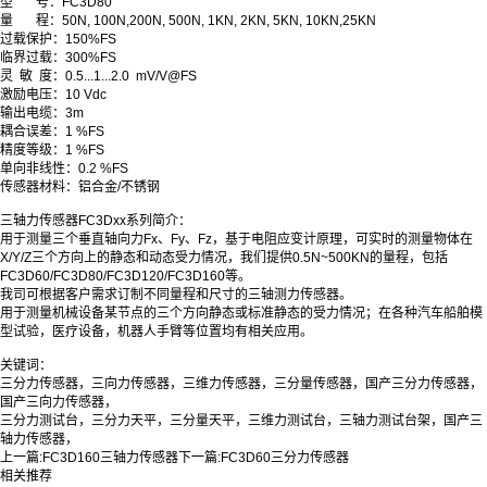
型
号：FC3D80
量 程：50N, 100N,200N, 500N, 1KN, 2
K
N, 5
K
N, 10
K
N,25
K
N
过载保护：150%FS
临界过载：300%FS
灵 敏 度：0.5...1...2.0 mV/V@FS
激励电压：10 Vdc
输出电缆：3m
耦合误差：1 %FS
精度等级：1 %FS
单向非线性：0.2 %FS
传感器材料：铝合金/不锈钢
三轴力传感器FC3Dxx系列简介：
用于测量三个垂直轴向力Fx、Fy、Fz，
基于电阻应变计原理，可实时的测量物体在
X/Y/Z三个方向上的静态和动态受力情况，我们提供0.5N~500KN的量程，
包括
FC3D60/FC3D80/FC3D120/FC3D160等。
我司可根据客户需求订制不同量程和尺寸的三轴测力传感器。
用于测量机械设备某节点的三个方向静态或标准静态的受力情况；在各种汽车船舶模
型试验，医疗设备，机器人手臂等位置均有相关应用。
关键词：
三分力传感器，三向力传感器，三维力传感器，三分量传感器，
国产三分力传感器，
国产三向力传感器，
三分力测试台，三分力天平，三分量天平，三维力测试台，三轴力测试台架，国产三
轴力传感器，
上一篇:
FC3D160三轴力传感器
下一篇:
FC3D60三分力传感器
相关推荐