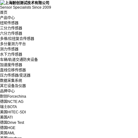
Sensor Specialists Since 2009
首页
产品中心
扭矩传感器
三分力传感器
六分力传感器
多维/拉扭复合传感器
多分量测力平台
测力传感器
水下力传感器
车辆/轨道交通防夹设备
加速度传感器
直线位移传感器
压力传感器/变送器
数据采集系统
其它设备及仪器
品牌中心
耐创Forcechina
德国NCTE AG
瑞士BOTA
美国HITEC-SDI
美国ATI
德国Drive Test
德国HGE
英国AML