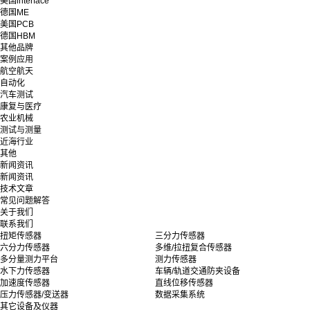
美国interface
德国ME
美国PCB
德国HBM
其他品牌
案例应用
航空航天
自动化
汽车测试
康复与医疗
农业机械
测试与测量
近海行业
其他
新闻资讯
新闻资讯
技术文章
常见问题解答
关于我们
联系我们
扭矩传感器
三分力传感器
六分力传感器
多维/拉扭复合传感器
多分量测力平台
测力传感器
水下力传感器
车辆/轨道交通防夹设备
加速度传感器
直线位移传感器
压力传感器/变送器
数据采集系统
其它设备及仪器