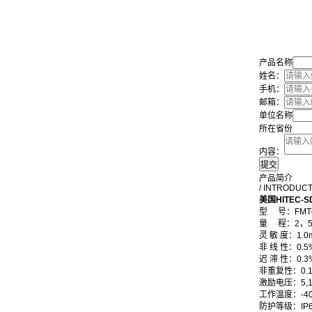
产品名称
姓名：
手机：
邮箱：
单位名称
所在省份
内容：
产品简介
/ INTRODUC
美国HITEC-
型 号：
FMT
量 程：2，5，
灵 敏 度：1.0
非 线 性：0.5
迟 滞 性：0.3
非重复性：0.
激励电压：5,1
工作温度：-40
防护等级：IP6