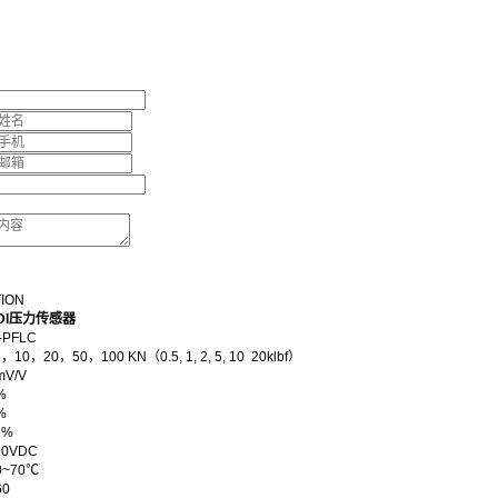
TION
SDI压力传感器
-PFLC
10，20，50，100 KN（
0.5, 1, 2, 5, 10 20klbf
）
mV/V
%
%
1%
0VDC
~70℃
0