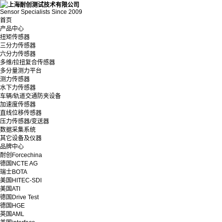
Sensor Specialists Since 2009
首页
产品中心
扭矩传感器
三分力传感器
六分力传感器
多维/拉扭复合传感器
多分量测力平台
测力传感器
水下力传感器
车辆/轨道交通防夹设备
加速度传感器
直线位移传感器
压力传感器/变送器
数据采集系统
其它设备及仪器
品牌中心
耐创Forcechina
德国NCTE AG
瑞士BOTA
美国HITEC-SDI
美国ATI
德国Drive Test
德国HGE
英国AML