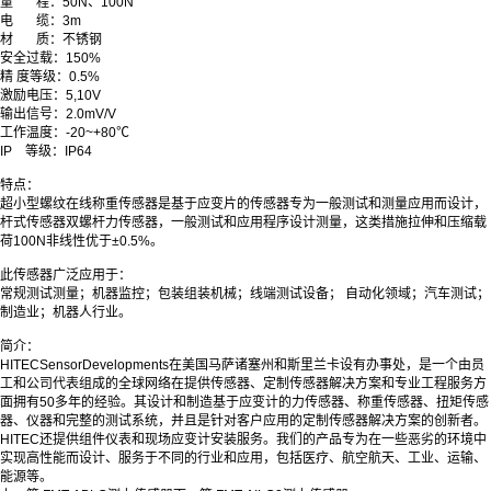
量
程
：
50N、100N
电
缆：3m
材 质：不锈钢
安全过载
：
150%
精 度等级
：
0.5%
激励电压
：
5,10V
输出信号
：
2.0mV/V
工作温度
：
-20~+80℃
IP 等级
：
IP64
特点：
超小型螺纹在线称重传感器是基于应变片的传感器专为一般测试和测量应用而设计，
杆式传感器双螺杆力传感器，一般测试和应用程序设计测量，这类措施拉伸和压缩载
荷100N非线性优于±0.5%。
此传感器广泛应用于：
常规测试测量；机器监控；包装组装机械；线端测试设备； 自动化领域；汽车测试；
制造业；机器人行业。
简介：
HITECSensorDevelopments在美国马萨诸塞州和斯里兰卡设有办事处，是一个由员
工和公司代表组成的全球网络在提供传感器、定制传感器解决方案和专业工程服务方
面拥有50多年的经验。其设计和制造基于应变计的力传感器、称重传感器、扭矩传感
器、仪器和完整的测试系统，并且是针对客户应用的定制传感器解决方案的创新者。
HITEC还提供组件仪表和现场应变计安装服务。我们的产品专为在一些恶劣的环境中
实现高性能而设计、服务于不同的行业和应用，包括医疗、航空航天、工业、运输、
能源等。