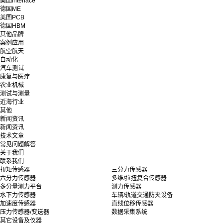
美国interface
德国ME
美国PCB
德国HBM
其他品牌
案例应用
航空航天
自动化
汽车测试
康复与医疗
农业机械
测试与测量
近海行业
其他
新闻资讯
新闻资讯
技术文章
常见问题解答
关于我们
联系我们
扭矩传感器
三分力传感器
六分力传感器
多维/拉扭复合传感器
多分量测力平台
测力传感器
水下力传感器
车辆/轨道交通防夹设备
加速度传感器
直线位移传感器
压力传感器/变送器
数据采集系统
其它设备及仪器