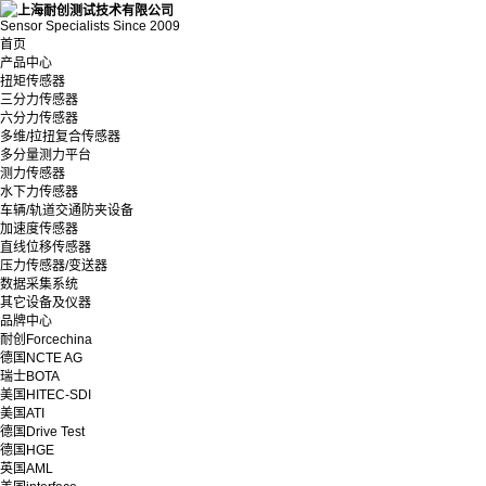
Sensor Specialists Since 2009
首页
产品中心
扭矩传感器
三分力传感器
六分力传感器
多维/拉扭复合传感器
多分量测力平台
测力传感器
水下力传感器
车辆/轨道交通防夹设备
加速度传感器
直线位移传感器
压力传感器/变送器
数据采集系统
其它设备及仪器
品牌中心
耐创Forcechina
德国NCTE AG
瑞士BOTA
美国HITEC-SDI
美国ATI
德国Drive Test
德国HGE
英国AML