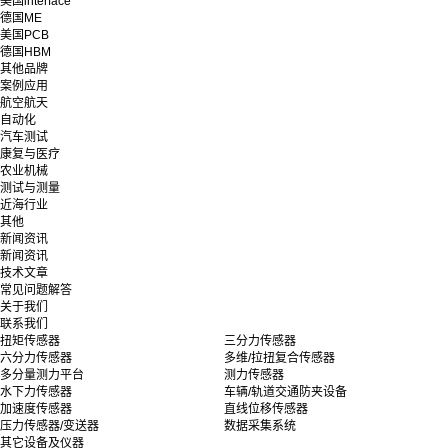
美国interface
德国ME
美国PCB
德国HBM
其他品牌
案例应用
航空航天
自动化
汽车测试
康复与医疗
农业机械
测试与测量
近海行业
其他
新闻资讯
新闻资讯
技术文章
常见问题解答
关于我们
联系我们
扭矩传感器
三分力传感器
六分力传感器
多维/拉扭复合传感器
多分量测力平台
测力传感器
水下力传感器
车辆/轨道交通防夹设备
加速度传感器
直线位移传感器
压力传感器/变送器
数据采集系统
其它设备及仪器