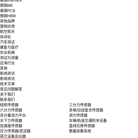
美国interface
德国ME
美国PCB
德国HBM
其他品牌
案例应用
航空航天
自动化
汽车测试
康复与医疗
农业机械
测试与测量
近海行业
其他
新闻资讯
新闻资讯
技术文章
常见问题解答
关于我们
联系我们
扭矩传感器
三分力传感器
六分力传感器
多维/拉扭复合传感器
多分量测力平台
测力传感器
水下力传感器
车辆/轨道交通防夹设备
加速度传感器
直线位移传感器
压力传感器/变送器
数据采集系统
其它设备及仪器