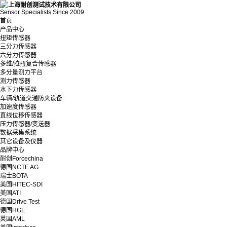
Sensor Specialists Since 2009
首页
产品中心
扭矩传感器
三分力传感器
六分力传感器
多维/拉扭复合传感器
多分量测力平台
测力传感器
水下力传感器
车辆/轨道交通防夹设备
加速度传感器
直线位移传感器
压力传感器/变送器
数据采集系统
其它设备及仪器
品牌中心
耐创Forcechina
德国NCTE AG
瑞士BOTA
美国HITEC-SDI
美国ATI
德国Drive Test
德国HGE
英国AML