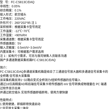
型 号：FC-CS813C/DAQ
非线性
：
0.05%
综合精度：0.1%
接入形式
：
航空插头
工作电压
：
220VAC
外形尺寸
：
260*202*95 注 1
采样频率
：
根据采集卡型号而定
工作温度
：
-12℃~70℃
工作湿度
：
<90%RH
采集通道数：根据采集卡型号而定
传感器激励：5V
输入灵敏度：0.5mV/V~3.0mV/V
内置采集卡
：
可根据客户需求选用
注 1：如有尺寸需求，可另与我司销售人员联系沟通
国产多通道数据采集机箱FC-CS813C/DAQ
简介：
FC-CS813C/DAQ多通道采集机箱是结合了三通道信号放大器和多通道信号采集卡的
全桥路 信号放大采集箱
该采集机箱支持1~32路应变式全桥测力/扭矩传感器的信号输入
通过16位高精度AD和后端信号采集卡将传感器的 mV 信号转换成物理量在 PC 端通
过软件显示出来
并通过航空插头 实现传感器即插即用，使用方便快捷
性能特点：
1.使用便捷，即插即用快速启动
2.信号放大采集一体化