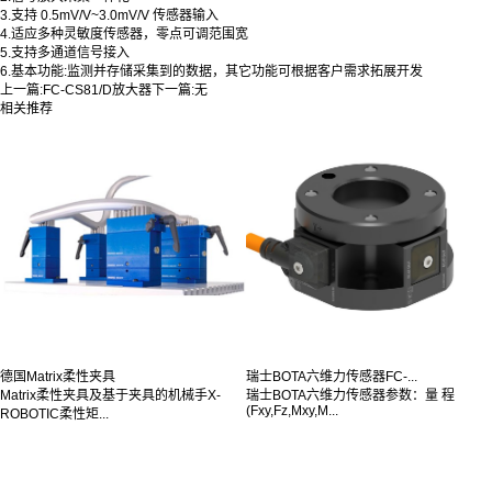
3.支持 0.5mV/V~3.0mV/V 传感器输入
4.适应多种灵敏度传感器，零点可调范围宽
5.支持多通道信号接入
6.基本功能:监测并存储采集到的数据，其它功能可根据客户需求拓展开发
上一篇:
FC-CS81/D放大器
下一篇:
无
相关推荐
德国Matrix柔性夹具
瑞士BOTA六维力传感器FC-...
Matrix柔性夹具及基于夹具的机械手X-
瑞士BOTA六维力传感器参数：量 程
(Fxy,Fz,Mxy,M...
ROBOTIC柔性矩...