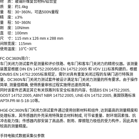
材 质：玻璃纤维复合材料/铝合金
质 量：约1.4kg
量 程：30~360N，可选500N量程
精 度：±3%
量 程：50~360N
刚 度：10N/mm
直 径：100mm
尺 寸：115 mm x 126 mm x 288 mm
间隙宽度：115mm
使用温度：10℃~30℃
FC-DC360N简介：
车门关闭力测试套件是测量和评价铁路、电车门和客车门关闭力的精密仪器。该测量
装置是根据 DIN EN 14752:2005/BS EN 14752:2005 和 VDV 111标准构建的，根据
DIN/BS EN 14752:2005标准规定，需针对具有重复关闭过程的车辆门进行特殊测
量，DC360N车门关闭力测试套件被设计满足车门关闭力测量的所有要求。由于操作
简单, 测量值精确, 使得质量审核过程实施得迅速而简单。
同时该套件还满足其它有关铁路列车安全标准的内容，包括BS EN 14752;2005,
GOST 14752:2005, ABNT NBR 14752:2005, UNE-EN 14752:2005, 美国铁路标准
APTA PR-M-S-18-10等。
HGE-DC360N车门关闭力测试套件通过使用创新材料和组件, 达到最高的测量精度和
处理标准，其传感器的外壳采用特殊复合材料制成, 可节省重量、耐环境因素强、抗
冲击能力强；传感器内部安装了高品质、耐用、摩擦阻力极低的受力构件，因此具有
较高的测量精度。
手持电脑式数据采集仪参数