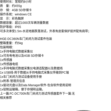
使用时长：常规约8小时
质 量：约455g
存 储：4GB SD存储卡
操作系统：windows CE
显 示：彩色触屏
数据容量：超过1000次车辆测量数据
防护等级：IP65
可多次承受1.5m-水泥地面跌落测试，外表有皮套保护层并配有肩带；
HGE-DC360N车门关闭力测试套件包装
整箱重量：约5kg
包装明细：
1x手持电脑式数据采集仪
1x可充电电池以及4GB SD存储卡
1x传感器
1x传感器电缆
1x手持电脑式数据采集仪电源适配器以及数据线
1x USB线-用于数据从手持电脑式采集仪传输到PC端
1x车门关闭力测试设备使用手册
1x附表-管理员信息
1x驱动光盘以及Data Manager软件-包含软件使用说明
1x铝制运输箱，便于存储和运输。
上一篇:
FC-DC700N车门关闭力测试传感器套件
下一篇:
无
相关推荐