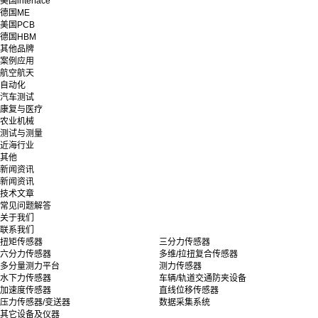
美国interface
德国ME
美国PCB
德国HBM
其他品牌
案例应用
航空航天
自动化
汽车测试
康复与医疗
农业机械
测试与测量
近海行业
其他
新闻资讯
新闻资讯
技术文章
常见问题解答
关于我们
联系我们
扭矩传感器
三分力传感器
六分力传感器
多维/拉扭复合传感器
多分量测力平台
测力传感器
水下力传感器
车辆/轨道交通防夹设备
加速度传感器
直线位移传感器
压力传感器/变送器
数据采集系统
其它设备及仪器