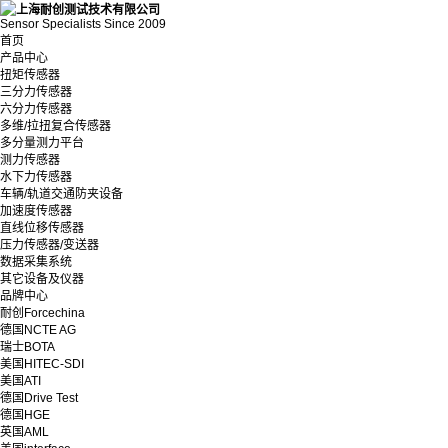
Sensor Specialists Since 2009
首页
产品中心
扭矩传感器
三分力传感器
六分力传感器
多维/拉扭复合传感器
多分量测力平台
测力传感器
水下力传感器
车辆/轨道交通防夹设备
加速度传感器
直线位移传感器
压力传感器/变送器
数据采集系统
其它设备及仪器
品牌中心
耐创Forcechina
德国NCTE AG
瑞士BOTA
美国HITEC-SDI
美国ATI
德国Drive Test
德国HGE
英国AML