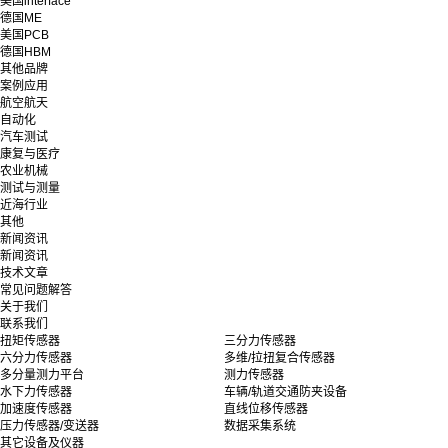
美国interface
德国ME
美国PCB
德国HBM
其他品牌
案例应用
航空航天
自动化
汽车测试
康复与医疗
农业机械
测试与测量
近海行业
其他
新闻资讯
新闻资讯
技术文章
常见问题解答
关于我们
联系我们
扭矩传感器
三分力传感器
六分力传感器
多维/拉扭复合传感器
多分量测力平台
测力传感器
水下力传感器
车辆/轨道交通防夹设备
加速度传感器
直线位移传感器
压力传感器/变送器
数据采集系统
其它设备及仪器