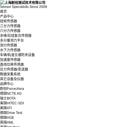
Sensor Specialists Since 2009
首页
产品中心
扭矩传感器
三分力传感器
六分力传感器
多维/拉扭复合传感器
多分量测力平台
测力传感器
水下力传感器
车辆/轨道交通防夹设备
加速度传感器
直线位移传感器
压力传感器/变送器
数据采集系统
其它设备及仪器
品牌中心
耐创Forcechina
德国NCTE AG
瑞士BOTA
美国HITEC-SDI
美国ATI
德国Drive Test
德国HGE
英国AML