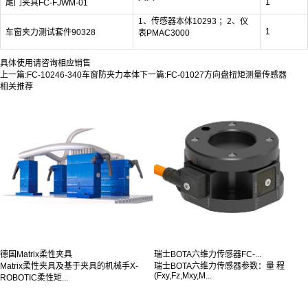
1
尾门夹具FC-FJWM-01
1、传感器本体10293 ；2、仪
1
车窗夹力测试套件90328
表PMAC3000
具体使用请咨询相应销售
上一篇:
FC-10246-340车窗防夹力本体
下一篇:
FC-01027方向盘扭矩测量传感器
相关推荐
德国Matrix柔性夹具
瑞士BOTA六维力传感器FC-...
Matrix柔性夹具及基于夹具的机械手X-
瑞士BOTA六维力传感器参数：量 程
(Fxy,Fz,Mxy,M...
ROBOTIC柔性矩...