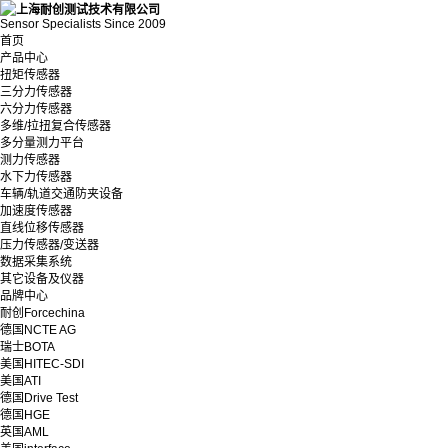
Sensor Specialists Since 2009
首页
产品中心
扭矩传感器
三分力传感器
六分力传感器
多维/拉扭复合传感器
多分量测力平台
测力传感器
水下力传感器
车辆/轨道交通防夹设备
加速度传感器
直线位移传感器
压力传感器/变送器
数据采集系统
其它设备及仪器
品牌中心
耐创Forcechina
德国NCTE AG
瑞士BOTA
美国HITEC-SDI
美国ATI
德国Drive Test
德国HGE
英国AML