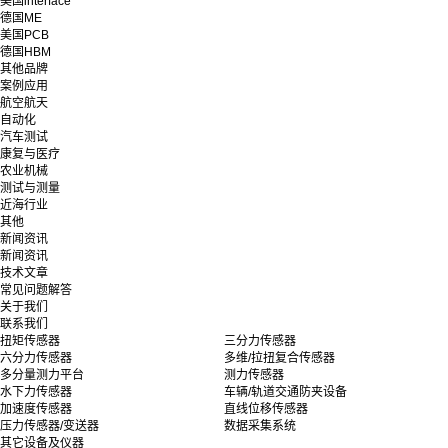
美国interface
德国ME
美国PCB
德国HBM
其他品牌
案例应用
航空航天
自动化
汽车测试
康复与医疗
农业机械
测试与测量
近海行业
其他
新闻资讯
新闻资讯
技术文章
常见问题解答
关于我们
联系我们
扭矩传感器
三分力传感器
六分力传感器
多维/拉扭复合传感器
多分量测力平台
测力传感器
水下力传感器
车辆/轨道交通防夹设备
加速度传感器
直线位移传感器
压力传感器/变送器
数据采集系统
其它设备及仪器