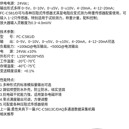
供电电源：24Vdc；
输出形式多样 0~5V，0~10V，0~±5V，0~±10V，4~20mA，4~12~20mA；
FC-CS81/D可与各种压阻式传感器尤其是电阻应变式测力/称重传感器配套使用，可
接入 1~2只传感器，特别适用于试验测力，称重计量，配料控制；
放大器输入灵敏度为0.3~4.0mV/V
技术参数：
型 号：FC-CS81/D
输 出：0~5V，0~10V，0~±5V，0~±10V，4~20mA，4~12~20mA可选
负载能力：>100kΩ@电压输出，<500Ω@电流输出
电
源：24Vdc ±10%
外形尺寸：L150*W100*H55
工作温度：-20℃~70℃
存储温度：-40℃~75℃
变送精度误差：<0.1%
性能特点：
1.多种形式的标准模拟量输出可选
2.铸铝喷塑防水外壳，防尘防水，结实坚固
3.抗电磁干扰能力强，适用复杂电磁环境
4.零点满度输出可调，方便调整
5.可配套各种压阻式传感器使用
上一篇:
柔性夹具
下一篇:
FC-CS813C/DAQ多通道数据采集机箱
相关推荐