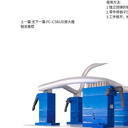
使用方法：
1.独立回弹
2.零件将销
3.工件移开
上一篇:
无
下一篇:
FC-CS81/D放大器
相关推荐