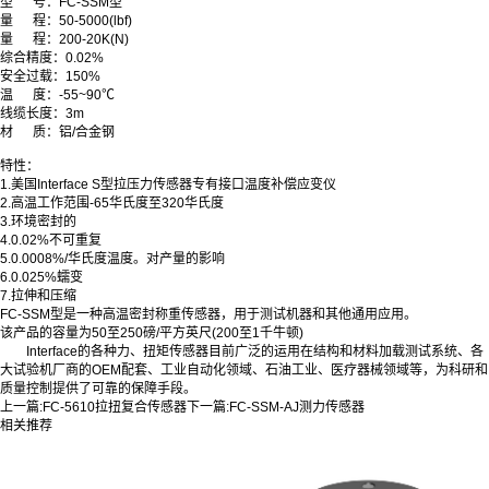
型
号
：
FC-SSM型
量
程
：
50-5000
(lbf)
量 程
：
200-20K
(N)
综合精度：0.02%
安全过载：150%
温
度：-55~90
℃
线缆长度：3m
材
质
：
铝/合金钢
特性
：
1.美国Interface S型拉压力传感器专有接口温度补偿应变仪
2.高温工作范围-65华氏度至320华氏度
3.环境密封的
4.0.02%不可重复
5.0.0008%/华氏度温度。对产量的影响
6.0.025%蠕变
7.拉伸和压缩
FC-SSM型是一种高温密封称重传感器，用于测试机器和其他通用应用。
该产品的容量为50至250磅/平方英尺(200至1千牛顿)
Interface的各种力、扭矩传感器目前广泛的运用在结构和材料加载测试系统、各
大试验机厂商的OEM配套、工业自动化领域、石油工业、医疗器械领域等，为科研和
质量控制提供了可靠的保障手段。
上一篇:
FC-5610拉扭复合传感器
下一篇:
FC-SSM-AJ测力传感器
相关推荐