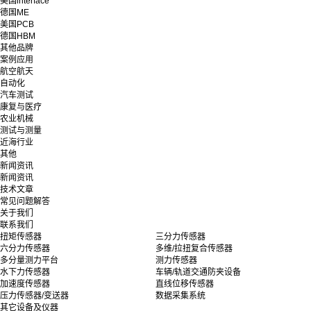
美国interface
德国ME
美国PCB
德国HBM
其他品牌
案例应用
航空航天
自动化
汽车测试
康复与医疗
农业机械
测试与测量
近海行业
其他
新闻资讯
新闻资讯
技术文章
常见问题解答
关于我们
联系我们
扭矩传感器
三分力传感器
六分力传感器
多维/拉扭复合传感器
多分量测力平台
测力传感器
水下力传感器
车辆/轨道交通防夹设备
加速度传感器
直线位移传感器
压力传感器/变送器
数据采集系统
其它设备及仪器