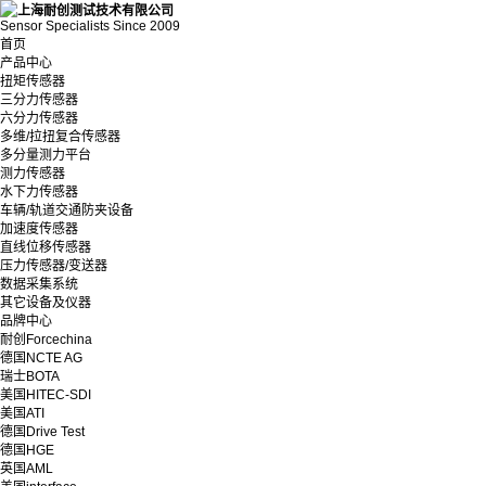
Sensor Specialists Since 2009
首页
产品中心
扭矩传感器
三分力传感器
六分力传感器
多维/拉扭复合传感器
多分量测力平台
测力传感器
水下力传感器
车辆/轨道交通防夹设备
加速度传感器
直线位移传感器
压力传感器/变送器
数据采集系统
其它设备及仪器
品牌中心
耐创Forcechina
德国NCTE AG
瑞士BOTA
美国HITEC-SDI
美国ATI
德国Drive Test
德国HGE
英国AML