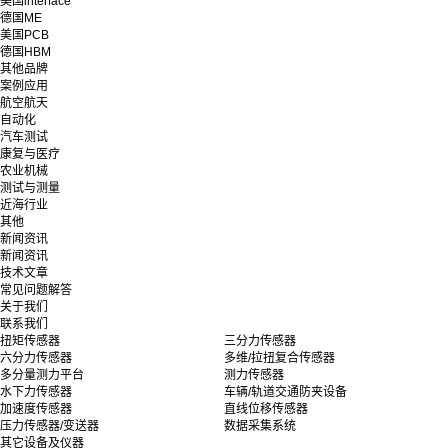
美国interface
德国ME
美国PCB
德国HBM
其他品牌
案例应用
航空航天
自动化
汽车测试
康复与医疗
农业机械
测试与测量
近海行业
其他
新闻资讯
新闻资讯
技术文章
常见问题解答
关于我们
联系我们
扭矩传感器
三分力传感器
六分力传感器
多维/拉扭复合传感器
多分量测力平台
测力传感器
水下力传感器
车辆/轨道交通防夹设备
加速度传感器
直线位移传感器
压力传感器/变送器
数据采集系统
其它设备及仪器