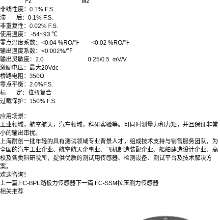
Fz
Mz
非线性度：0.1% F.S.
滞 后：0.1% F.S.
非重复性：0.02% F.S.
使用温度： -54~93 ℃
零点温度系数：<0.04 %RO/℉ <0.02 %RO/℉
输出温度系数：<0.002%/℉
输出灵敏度：2.0 0.25/0.5 mV/V
激励电压：最大20Vdc
桥路电阻：350Ω
零点平衡：2.0%F.S.
标 定：拉扭复合
过载保护：150% F.S.
应用场景：
工业领域，航空航天，汽车领域，科研实验等。
可同时测量力和力矩，并且保证非常
小的输出串扰。
上海耐创一批年轻的具有测试领域专业背景人才，组成技术支持与销售服务团队，为
全国的汽车工业企业、航空航天企事业、飞机制造装配企业、船舶建造设计企业、高
校及各类科研院所，提供优质的测试用传感器、检测设备、测试平台及技术解决方
案。
欢迎咨询！
上一篇:
FC-BPL踏板力传感器
下一篇:
FC-SSM拉压测力传感器
相关推荐