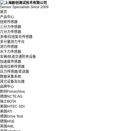
Sensor Specialists Since 2009
首页
产品中心
扭矩传感器
三分力传感器
六分力传感器
多维/拉扭复合传感器
多分量测力平台
测力传感器
水下力传感器
车辆/轨道交通防夹设备
加速度传感器
直线位移传感器
压力传感器/变送器
数据采集系统
其它设备及仪器
品牌中心
耐创Forcechina
德国NCTE AG
瑞士BOTA
美国HITEC-SDI
美国ATI
德国Drive Test
德国HGE
英国AML