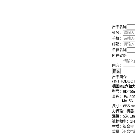
产品名称
姓名：
手机：
邮箱：
单位名称
所在省份
内容：
产品简介
/ INTRODUC
德国ME六轴
型号：6DT55r
量程： Fx: 50N,
Mx: 5Nm, M
尺寸：Ø55 mm
力传输：机器人法兰
连接：5米 Et
数据频率：1Hz .
材质：铝合金
重量（不含电缆