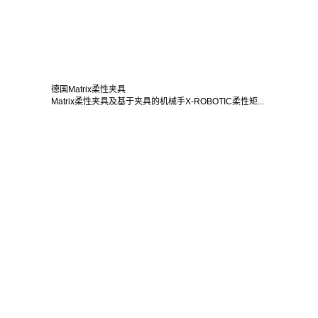
德国Matrix柔性夹具
Matrix柔性夹具及基于夹具的机械手X-ROBOTIC柔性矩...