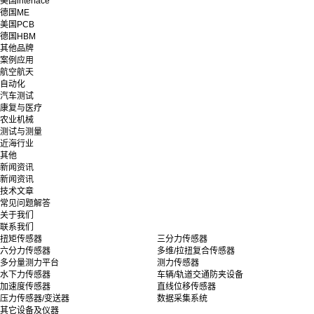
美国interface
德国ME
美国PCB
德国HBM
其他品牌
案例应用
航空航天
自动化
汽车测试
康复与医疗
农业机械
测试与测量
近海行业
其他
新闻资讯
新闻资讯
技术文章
常见问题解答
关于我们
联系我们
扭矩传感器
三分力传感器
六分力传感器
多维/拉扭复合传感器
多分量测力平台
测力传感器
水下力传感器
车辆/轨道交通防夹设备
加速度传感器
直线位移传感器
压力传感器/变送器
数据采集系统
其它设备及仪器