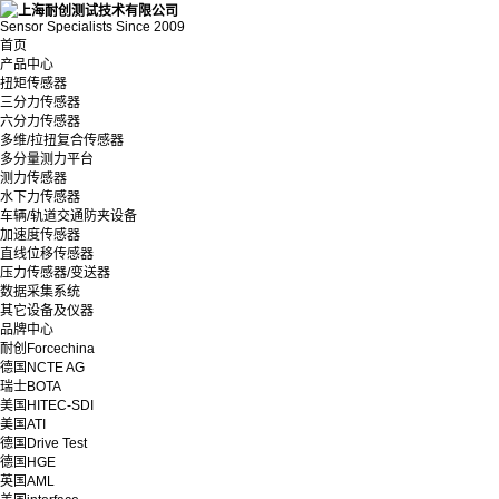
Sensor Specialists Since 2009
首页
产品中心
扭矩传感器
三分力传感器
六分力传感器
多维/拉扭复合传感器
多分量测力平台
测力传感器
水下力传感器
车辆/轨道交通防夹设备
加速度传感器
直线位移传感器
压力传感器/变送器
数据采集系统
其它设备及仪器
品牌中心
耐创Forcechina
德国NCTE AG
瑞士BOTA
美国HITEC-SDI
美国ATI
德国Drive Test
德国HGE
英国AML