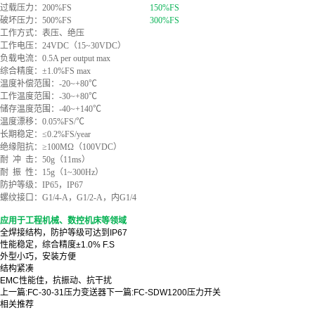
过载压力：200%FS
150%FS
破坏压力：500%FS
300%FS
工作方式：表压、绝压
工作电压：24VDC（15~30VDC）
负载电流：0.5A per output max
综合精度：±1.0%FS max
温度补偿范围：-20~+80℃
工作温度范围：-30~+80℃
储存温度范围：-40~+140℃
温度漂移：0.05%FS/℃
长期稳定：≤0.2%FS/year
绝缘阻抗：≥100MΩ（100VDC）
耐 冲 击：50g（11ms）
耐 振 性：15g（1~300Hz）
防护等级：IP65，IP67
螺纹接口：G1/4-A，G1/2-A，内G1/4
应用于工程机械、数控机床等领域
全焊接结构，防护等级可达到IP67
性能稳定，综合精度±1.0% F.S
外型小巧，安装方便
结构紧凑
EMC性能佳，抗振动、抗干扰
上一篇:
FC-30-31压力变送器
下一篇:
FC-SDW1200压力开关
相关推荐