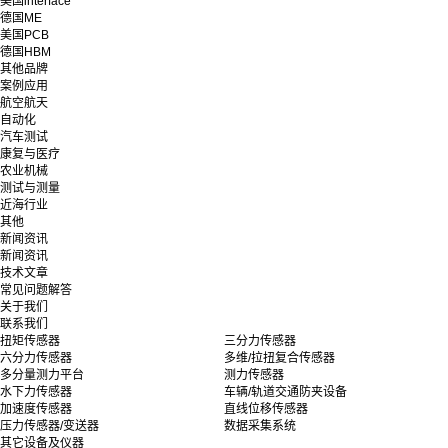
美国interface
德国ME
美国PCB
德国HBM
其他品牌
案例应用
航空航天
自动化
汽车测试
康复与医疗
农业机械
测试与测量
近海行业
其他
新闻资讯
新闻资讯
技术文章
常见问题解答
关于我们
联系我们
扭矩传感器
三分力传感器
六分力传感器
多维/拉扭复合传感器
多分量测力平台
测力传感器
水下力传感器
车辆/轨道交通防夹设备
加速度传感器
直线位移传感器
压力传感器/变送器
数据采集系统
其它设备及仪器