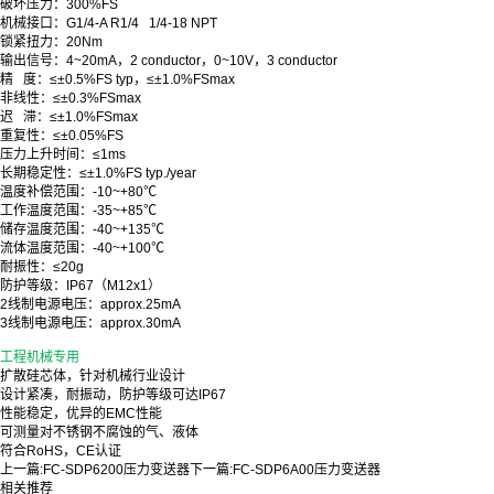
破坏压力：300%FS
机械接口：G1/4-A R1/4 1/4-18 NPT
锁紧扭力：20Nm
输出信号：4~20mA，2 conductor，0~10V，3 conductor
精 度：≤±0.5%FS typ，≤±1.0%FSmax
非线性：≤±0.3%FSmax
迟 滞：≤±1.0%FSmax
重复性：≤±0.05%FS
压力上升时间：≤1ms
长期稳定性：≤±1.0%FS typ./year
温度补偿范围：-10~+80℃
工作温度范围：-35~+85℃
储存温度范围：-40~+135℃
流体温度范围：-40~+100℃
耐振性：≤20g
防护等级：IP67（M12x1）
2线制电源电压：approx.25mA
3线制电源电压：approx.30mA
工程机械专用
扩散硅芯体，针对机械行业设计
设计紧凑，耐振动，防护等级可达IP67
性能稳定，优异的EMC性能
可测量对不锈钢不腐蚀的气、液体
符合RoHS，CE认证
上一篇:
FC-SDP6200压力变送器
下一篇:
FC-SDP6A00压力变送器
相关推荐