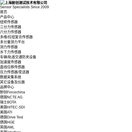
Sensor Specialists Since 2009
首页
产品中心
扭矩传感器
三分力传感器
六分力传感器
多维/拉扭复合传感器
多分量测力平台
测力传感器
水下力传感器
车辆/轨道交通防夹设备
加速度传感器
直线位移传感器
压力传感器/变送器
数据采集系统
其它设备及仪器
品牌中心
耐创Forcechina
德国NCTE AG
瑞士BOTA
美国HITEC-SDI
美国ATI
德国Drive Test
德国HGE
英国AML