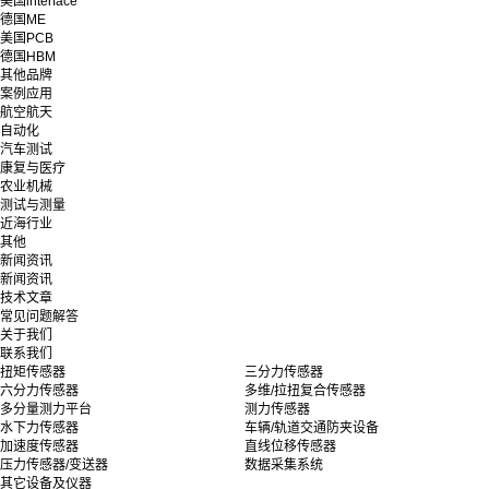
美国interface
德国ME
美国PCB
德国HBM
其他品牌
案例应用
航空航天
自动化
汽车测试
康复与医疗
农业机械
测试与测量
近海行业
其他
新闻资讯
新闻资讯
技术文章
常见问题解答
关于我们
联系我们
扭矩传感器
三分力传感器
六分力传感器
多维/拉扭复合传感器
多分量测力平台
测力传感器
水下力传感器
车辆/轨道交通防夹设备
加速度传感器
直线位移传感器
压力传感器/变送器
数据采集系统
其它设备及仪器