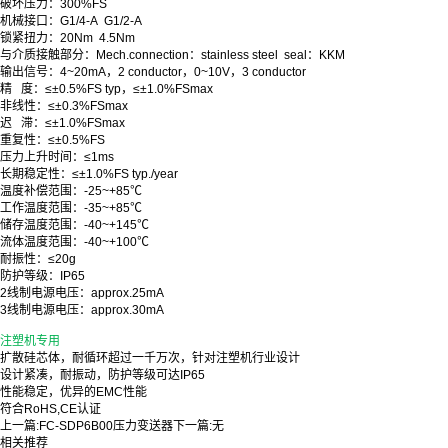
破坏压力：300%FS
机械接口：G1/4-A G1/2-A
锁紧扭力：20Nm 4.5Nm
与介质接触部分：Mech.connection：stainless steel seal：KKM
输出信号：4~20mA，2 conductor，0~10V，3 conductor
精 度：≤±0.5%FS typ，≤±1.0%FSmax
非线性：≤±0.3%FSmax
迟 滞：
≤±1.0%FSmax
重复性：
≤±0.5%FS
压力上升时间：≤1ms
长期稳定性：
≤±1.0%FS typ./year
温度补偿范围：-25~+85℃
工作温度范围：-35~+85℃
储存温度范围：-40~+145℃
流体温度范围：-40~+100℃
耐振性：≤20g
防护等级：IP65
2线制电源电压：approx.25mA
3线制电源电压：approx.30mA
注塑机专用
扩散硅芯体，耐循环超过一千万次，针对注塑机行业设计
设计紧凑，耐振动，防护等级可达IP65
性能稳定，优异的EMC性能
符合RoHS,CE认证
上一篇:
FC-SDP6B00压力变送器
下一篇:
无
相关推荐