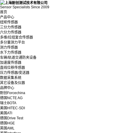
Sensor Specialists Since 2009
首页
产品中心
扭矩传感器
三分力传感器
六分力传感器
多维/拉扭复合传感器
多分量测力平台
测力传感器
水下力传感器
车辆/轨道交通防夹设备
加速度传感器
直线位移传感器
压力传感器/变送器
数据采集系统
其它设备及仪器
品牌中心
耐创Forcechina
德国NCTE AG
瑞士BOTA
美国HITEC-SDI
美国ATI
德国Drive Test
德国HGE
英国AML