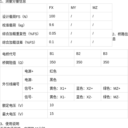
1、测量分量信息
FX
MY
MZ
100
/
/
设计载荷FS（N）
9.6
/
/
校准载荷（kg）
0.05
/
/
综合加载重复性（%FS）
2、桥路信
息
0.1
/
/
综合加载误差（%FS）
B1
B2
B3
电桥代号
350
350
350
桥臂阻值（Ω）
电源+
红色
电源-
黑色
外引线编号
信号+
黄色：X1+
蓝色：X2+
绿色：MZ+
信号-
黄色：X1-
蓝色：X2-
绿色：MZ-
10
额定电压（V）
15
最大电压（V）
3、使用说明