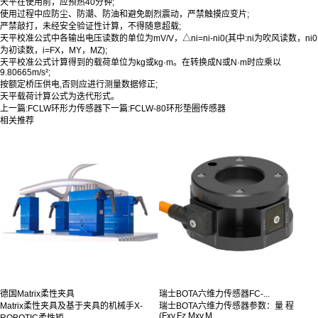
天平在使用前，应预热40分钟;
使用过程中应防尘、防潮、防油和避免剧烈震动，严禁触摸应变片;
严禁敲打，未经安全验证性计算，不得随意超载;
天平校准公式中各输出电压读数的单位为mV/V，△ni=ni-ni0(其中:ni为吹风读数，ni0
为初读数，i=FX，MY，MZ);
天平校准公式计算得到的载荷单位为kg或kg·m。在转换成N或N·m时应乘以
9.80665m/s²;
按额定桥压供电,否则应进行测量数据修正;
天平载荷计算公式为迭代形式。
上一篇:
FCLW环形力传感器
下一篇:
FCLW-80环形垫圈传感器
相关推荐
德国Matrix柔性夹具
瑞士BOTA六维力传感器FC-...
Matrix柔性夹具及基于夹具的机械手X-
瑞士BOTA六维力传感器参数：量 程
(Fxy,Fz,Mxy,M...
ROBOTIC柔性矩...