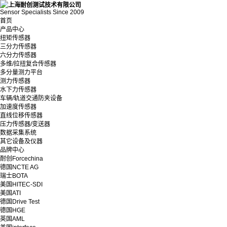
Sensor Specialists Since 2009
首页
产品中心
扭矩传感器
三分力传感器
六分力传感器
多维/拉扭复合传感器
多分量测力平台
测力传感器
水下力传感器
车辆/轨道交通防夹设备
加速度传感器
直线位移传感器
压力传感器/变送器
数据采集系统
其它设备及仪器
品牌中心
耐创Forcechina
德国NCTE AG
瑞士BOTA
美国HITEC-SDI
美国ATI
德国Drive Test
德国HGE
英国AML