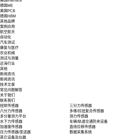
美国interface
德国ME
美国PCB
德国HBM
其他品牌
案例应用
航空航天
自动化
汽车测试
康复与医疗
农业机械
测试与测量
近海行业
其他
新闻资讯
新闻资讯
技术文章
常见问题解答
关于我们
联系我们
扭矩传感器
三分力传感器
六分力传感器
多维/拉扭复合传感器
多分量测力平台
测力传感器
水下力传感器
车辆/轨道交通防夹设备
加速度传感器
直线位移传感器
压力传感器/变送器
数据采集系统
其它设备及仪器