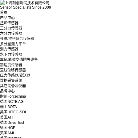
Sensor Specialists Since 2009
首页
产品中心
扭矩传感器
三分力传感器
六分力传感器
多维/拉扭复合传感器
多分量测力平台
测力传感器
水下力传感器
车辆/轨道交通防夹设备
加速度传感器
直线位移传感器
压力传感器/变送器
数据采集系统
其它设备及仪器
品牌中心
耐创Forcechina
德国NCTE AG
瑞士BOTA
美国HITEC-SDI
美国ATI
德国Drive Test
德国HGE
英国AML