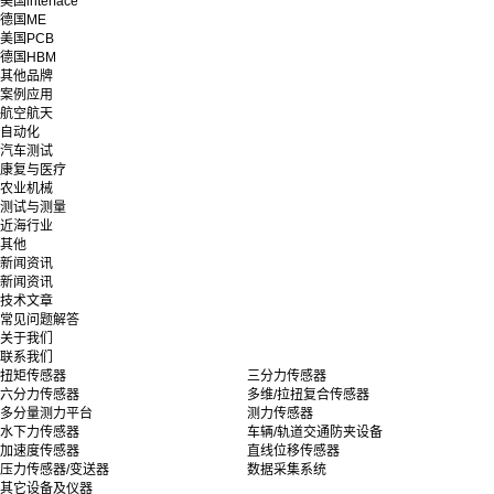
美国interface
德国ME
美国PCB
德国HBM
其他品牌
案例应用
航空航天
自动化
汽车测试
康复与医疗
农业机械
测试与测量
近海行业
其他
新闻资讯
新闻资讯
技术文章
常见问题解答
关于我们
联系我们
扭矩传感器
三分力传感器
六分力传感器
多维/拉扭复合传感器
多分量测力平台
测力传感器
水下力传感器
车辆/轨道交通防夹设备
加速度传感器
直线位移传感器
压力传感器/变送器
数据采集系统
其它设备及仪器